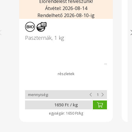
Előrendelést felveszünk!
Átvétel: 2026-08-14
Rendelhető 2026-08-10-ig
Paszternák, 1 kg
F
Fe
né
ta
ut
ü
1650 Ft / kg
1650 Ft/kg