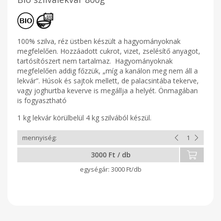
100% szilva, réz üstben készült a hagyományoknak
megfelelően. Hozzáadott cukrot, vizet, zselésítő anyagot,
tartósítószert nem tartalmaz. Hagyományoknak
megfelelően addig főzzük, „míg a kanálon meg nem áll a
lekvár”. Húsok és sajtok mellett, de palacsintába tekerve,
vagy joghurtba keverve is megállja a helyét. Önmagában
is fogyasztható
1 kg lekvár körülbelül 4 kg szilvából készül.
3000 Ft / db
3000 Ft/db