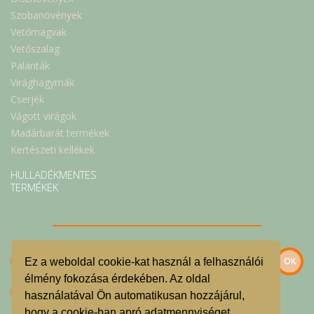
Szobanövények
Vetőmagvak
Vetőszalag
Palánták
Virághagymák
Cserjék
Vágott virágok
Madárbarát termékek
Kertészeti kellékek
HULLADÉKMENTES
TERMÉKEK
Ez a weboldal cookie-kat használ a felhasználói
élmény fokozása érdekében. Az oldal
használatával Ön automatikusan hozzájárul,
hogy a cookie-ban apró adatmennyiséget