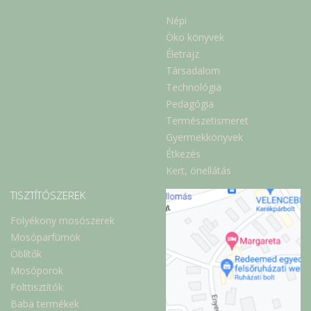
Népi
Öko könyvek
Életrajz
Társadalom
Technológia
Pedagógia
Természetismeret
Gyermekkönyvek
Étkezés
Kert, önellátás
TISZTÍTÓSZEREK
Folyékony mosószerek
Mosóparfümök
Öblítők
Mosóporok
Folttisztítók
Baba termékek