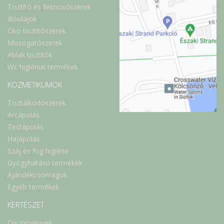
Tisztító és felmosószerek
Illóolajok
Öko tisztítószerek
Mosogatószerek
Ablak tisztítók
Wc higiéniai termékek
KOZMETIKUMOK
Tisztálkodószerek
Arcápolás
Testápolás
Hajápolás
Száj és fog higiéne
Gyógyhatású termékek
Ajándékcsomagok
Egyéb termékek
KERTÉSZET
Dísznövények