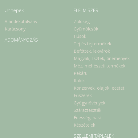
Ünnepek
ÉLELMISZER
Ajándékutalvány
Zöldség
Karácsony
Gyümölcsök
Húsok
ADOMÁNYOZÁS
Tej és tejtermékek
Befőttek, lekvárok
Magvak, lisztek, őrlemények
Méz, méhészeti termékek
Pékáru
Italok
Konzervek, olajok, ecetet
Fűszerek
Gyógynövények
Száraztészták
Édesség, nasi
Készételek
SZELLEMI TÁPLÁLÉK