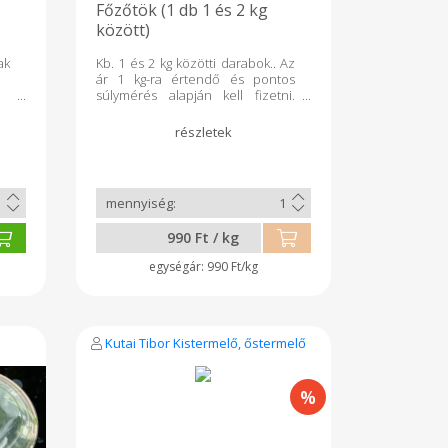
Főzőtök (1 db 1 és 2 kg
között)
ak
Kb. 1 és 2 kg közötti darabok.. Az
ár 1 kg-ra értendő és pontos
súlymérés alapján kell fizetni.
Egészben rendelhető!
990 Ft / kg
990 Ft/kg
Kutai Tibor Kistermelő, őstermelő