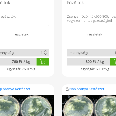
ő tök
Főző tök
s egész tök.
Zsenge főző tök.600-800g os
vegyszermentes gazdasàgból.
760 Ft / kg
800 Ft / kg
760 Ft/kg
800 Ft/kg
p Aranya Kertészet
Nap Aranya Kertészet