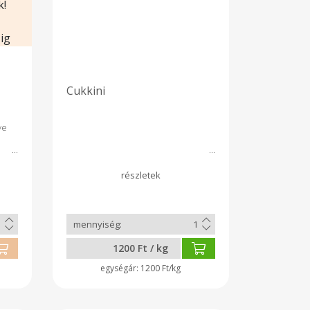
k!
ig
Cukkini
ve
1200 Ft / kg
1200 Ft/kg