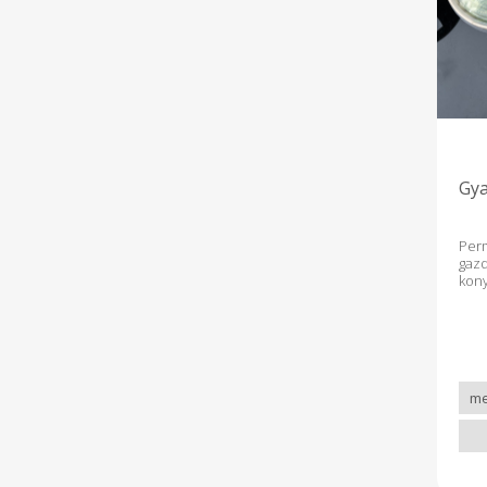
Gya
Pe
ga
kony
kapo