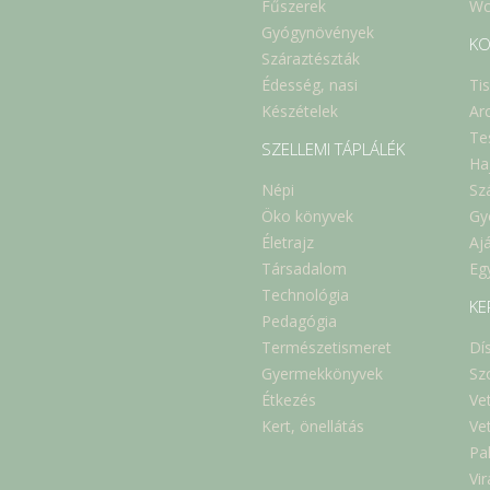
Fűszerek
Wc
Gyógynövények
KO
Száraztészták
Édesség, nasi
Ti
Készételek
Ar
Te
SZELLEMI TÁPLÁLÉK
Ha
Népi
Sz
Öko könyvek
Gy
Életrajz
Aj
Társadalom
Eg
Technológia
KE
Pedagógia
Természetismeret
Dí
Gyermekkönyvek
Sz
Étkezés
Ve
Kert, önellátás
Ve
Pa
Vi