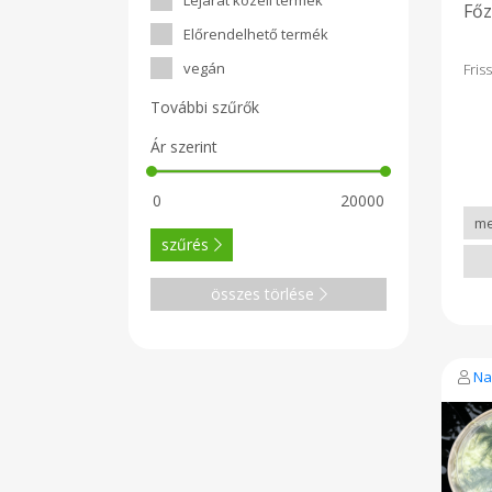
Lejárat közeli termék
Főz
Előrendelhető termék
vegán
Fris
További szűrők
Ár szerint
szűrés
összes törlése
Na