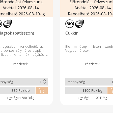
lőrendelést felveszünk!
Előrendelést felveszün
Átvétel: 2026-08-14
Átvétel: 2026-08-14
endelhető 2026-08-10-ig
Rendelhető 2026-08-10-
llagtök (patisszon)
Cukkíni
k egészben rendelhető, az
Bio minőség, frissen szed
 a pontos súlymérés alapján
Vegyes méretek
 fizetni. A termék időjárás
ő!
880 Ft / db
1100 Ft / kg
880 Ft/kg
1100 Ft/kg