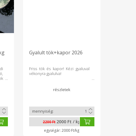
kg
Gyalult tök+kapor 2026
di
Friss tök és kapor! Kézi gyaluval
ó,
vékonyra gyalulva!
ök
2000 Ft / kg
2200 Ft
2000 Ft/kg