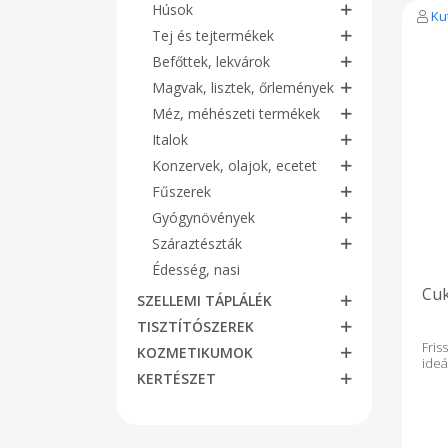
Húsok
Ku
Tej és tejtermékek
Befőttek, lekvárok
Magvak, lisztek, őrlemények
Méz, méhészeti termékek
Italok
Konzervek, olajok, ecetet
Fűszerek
Gyógynövények
Száraztészták
Édesség, nasi
Cuk
SZELLEMI TÁPLÁLÉK
TISZTÍTÓSZEREK
Fris
KOZMETIKUMOK
ideál
KERTÉSZET