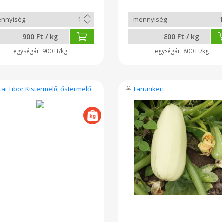
900 Ft / kg
800 Ft / kg
900 Ft/kg
800 Ft/kg
tai Tibor Kistermelő, őstermelő
Tarunikert