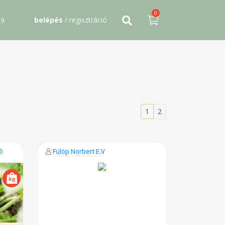
0
belépés
/ regisztráció
09
1
2
ő
Fülöp Norbert E.V