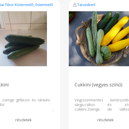
tai Tibor Kistermelő, őstermelő
Tarunikert
kini
Cukkini (vegyes színű)
s zsenge grlilezni és rántani
Vegyszermentes kertèszetb
is!
sàrga,csikos ès zö
cukkini.Zsenge de vàlto
nagyságú.Ami kicsit nagyobb 
egy nappal nőtt többet.