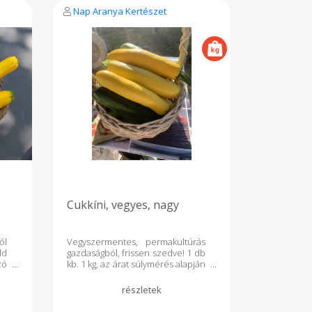
Nap Aranya Kertészet
Cukkíni, vegyes, nagy
ől
Vegyszermentes, permakultúrás
ld
gazdaságból, frissen szedve! 1 db
zó
kb. 1 kg, az árat súlymérés alapján
az
kell fizetni. A nagyobb cukkíni
változatosan felhasználható.
Készülhet töltve, krémnek,
párolva, vagy akár édességhez is