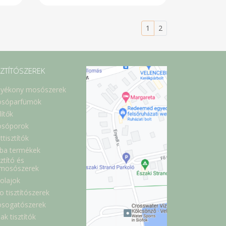
1
2
SZTÍTÓSZEREK
lyékony mosószerek
sóparfümök
lítők
sóporok
ttisztítók
ba termékek
ztító és
lmosószerek
óolajok
o tisztítószerek
sogatószerek
ak tisztítók