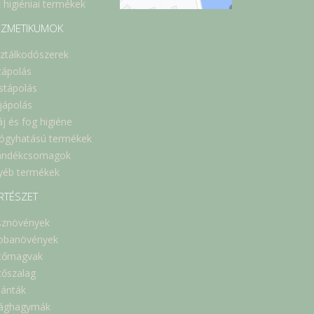
 higiéniai termékek
ZMETIKUMOK
sztálkodószerek
cápolás
stápolás
jápolás
áj és fog higiéne
ógyhatású termékek
ándékcsomagok
yéb termékek
RTÉSZET
sznövények
obanövények
tőmagvak
tőszalag
lánták
rághagymák