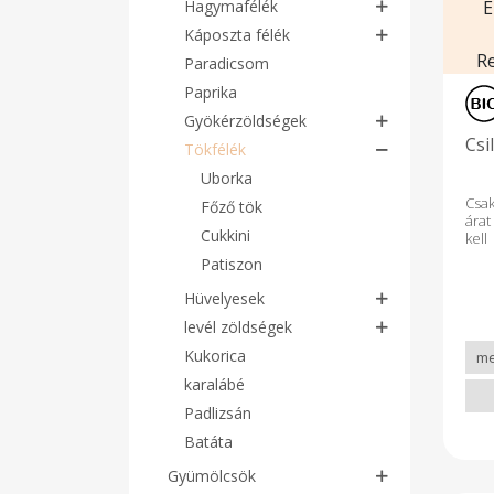
Hagymafélék
E
Káposzta félék
R
Paradicsom
Paprika
Gyökérzöldségek
Csi
Tökfélék
Uborka
Csa
Főző tök
árat
Cukkini
kell
függ
Patiszon
Hüvelyesek
levél zöldségek
Kukorica
karalábé
Padlizsán
Batáta
Gyümölcsök