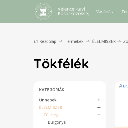
Velencei-tavi
Vásárlás
Ter
Kosárközösség
Kezdőlap
Termékek
ÉLELMISZER
Zö
Tökfélék
Dr
KATEGÓRIÁK
Ünnepek
ÉLELMISZER
Zöldség
Burgonya