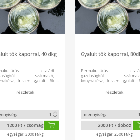
lult tök kaporral, 40 dkg
Gyalult tök kaporral, 80d
rmakultúrás családi
Permakultúrás csalá
zdaságból származó,
gazdaságból származ
hakész, frissen gyalult tök
konyhakész, frissen gyalult t
rral.
kaporral.
1200 Ft / csomag
2000 Ft / doboz
3000 Ft/kg
2500 Ft/kg