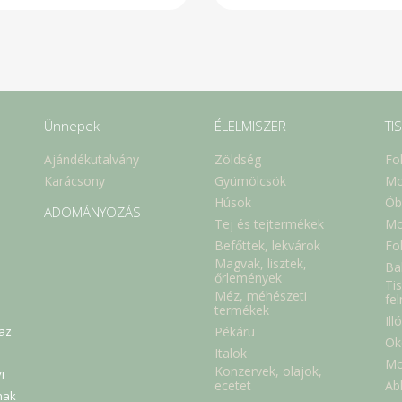
Ünnepek
ÉLELMISZER
TI
Ajándékutalvány
Zöldség
Fo
Karácsony
Gyümölcsök
Mo
Húsok
Öb
ADOMÁNYOZÁS
Tej és tejtermékek
Mo
Befőttek, lekvárok
Fol
Magvak, lisztek,
Ba
őrlemények
Tis
Méz, méhészeti
fe
termékek
Ill
Pékáru
 az
Ök
Italok
Mo
Konzervek, olajok,
i
Abl
ecetet
nak