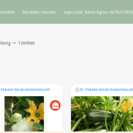
melőink
Rendelés menete
Kapcsolat: Berta Ágnes 067021585
ldség
Tökfélék
. Fekete István biotermesztő
Dr. Fekete István biotermeszt