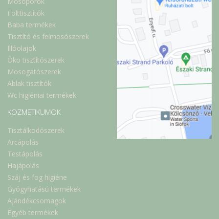
Mosóporok
Folttisztítók
Baba termékek
Tisztító és felmosószerek
Illóolajok
Öko tisztítószerek
Mosogatószerek
Ablak tisztítók
Wc higiéniai termékek
KOZMETIKUMOK
Tisztálkodószerek
Arcápolás
Testápolás
Hajápolás
Száj és fog higiéne
Gyógyhatású termékek
Ajándékcsomagok
Egyéb termékek