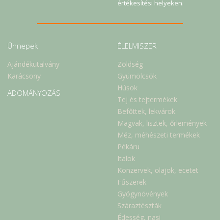
értékesítési helyeken.
Ünnepek
ÉLELMISZER
Ajándékutalvány
Zöldség
Karácsony
Gyümölcsök
Húsok
ADOMÁNYOZÁS
Tej és tejtermékek
Befőttek, lekvárok
Magvak, lisztek, őrlemények
Méz, méhészeti termékek
Pékáru
Italok
Konzervek, olajok, ecetet
Fűszerek
Gyógynövények
Száraztészták
Édesség, nasi