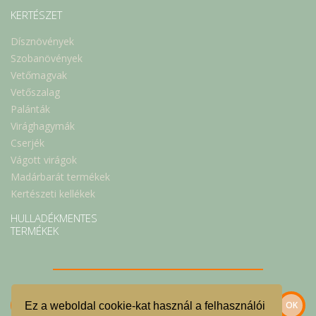
KERTÉSZET
Dísznövények
Szobanövények
Vetőmagvak
Vetőszalag
Palánták
Virághagymák
Cserjék
Vágott virágok
Madárbarát termékek
Kertészeti kellékek
HULLADÉKMENTES
TERMÉKEK
Ez a weboldal cookie-kat használ a felhasználói