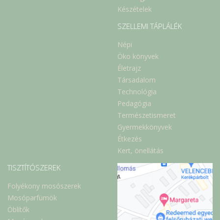
Készételek
SZELLEMI TÁPLÁLÉK
Népi
Öko könyvek
Életrajz
Társadalom
Technológia
Pedagógia
Természetismeret
Gyermekkönyvek
Étkezés
Kert, önellátás
TISZTÍTÓSZEREK
Folyékony mosószerek
Mosóparfümök
Öblítők