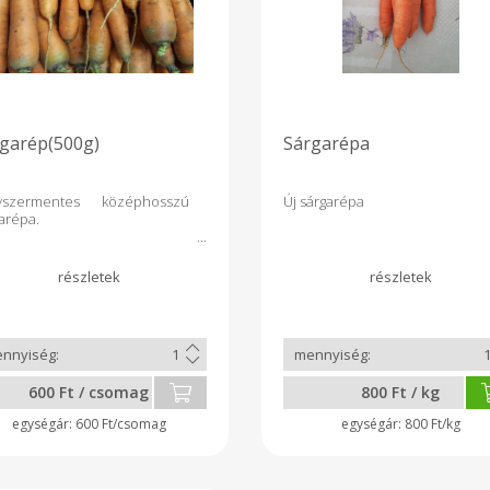
garép(500g)
Sárgarépa
yszermentes középhosszú
Új sárgarépa
arépa.
600 Ft / csomag
800 Ft / kg
600 Ft/csomag
800 Ft/kg