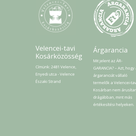
Velencei-tavi
Árgarancia
Kosárközösség
Mit jelent az ÁR-
Címünk: 2481 Velence,
GARANCIA? – Azt, hogy
Enyedi utca - Velence
árgaranciát vállaló
Északi Strand
termelők a Velencei-tav
Kosárban nem árusíta
drágábban, mint más
értékesítési helyeken.