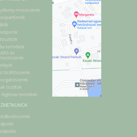
lyékony mosószerek
sóparfümök
lítők
sóporok
ttisztítók
ba termékek
ztító és
lmosószerek
óolajok
o tisztítószerek
sogatószerek
ak tisztítók
 higiéniai termékek
ZMETIKUMOK
sztálkodószerek
cápolás
stápolás