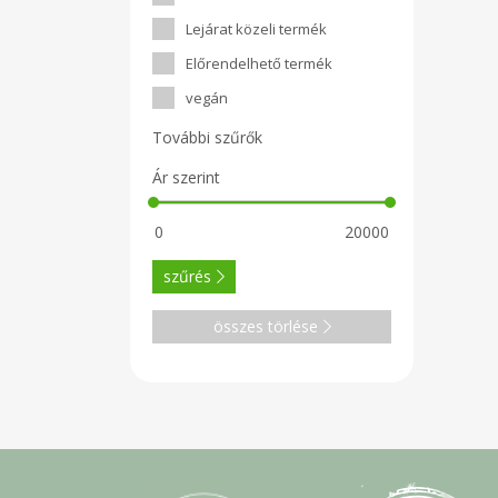
Lejárat közeli termék
Előrendelhető termék
vegán
További szűrők
Ár szerint
szűrés
összes törlése