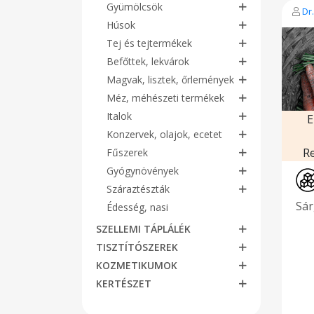
Gyümölcsök
Dr
Húsok
Tej és tejtermékek
Befőttek, lekvárok
Magvak, lisztek, őrlemények
Méz, méhészeti termékek
Italok
E
Konzervek, olajok, ecetet
R
Fűszerek
Gyógynövények
Száraztészták
Sár
Édesség, nasi
SZELLEMI TÁPLÁLÉK
TISZTÍTÓSZEREK
KOZMETIKUMOK
KERTÉSZET