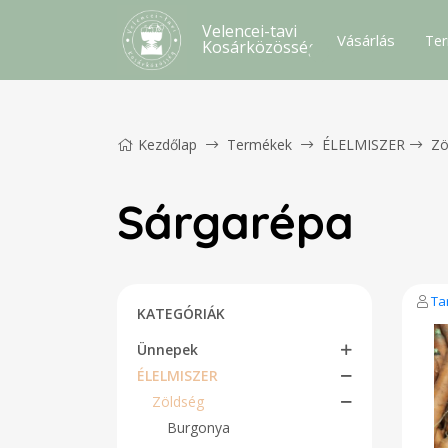
Velencei-tavi
Vásárlás
Ter
Kosárközösség
Kezdőlap
Termékek
ÉLELMISZER
Zö
Sárgarépa
Ta
KATEGÓRIÁK
Ünnepek
ÉLELMISZER
Zöldség
Burgonya