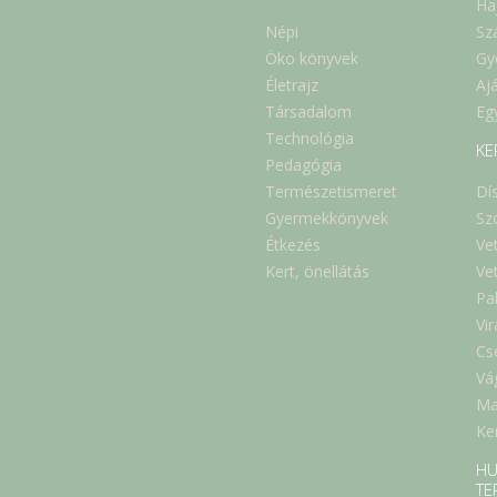
Ha
Népi
Sz
Öko könyvek
Gy
Életrajz
Aj
Társadalom
Eg
Technológia
KE
Pedagógia
Természetismeret
Dí
Gyermekkönyvek
Sz
Étkezés
Ve
Kert, önellátás
Ve
Pa
Vi
Cs
Vá
Ma
Ker
HU
TE