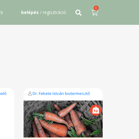
0
belépés
/ regisztráció
09
melő
Dr. Fekete István biotermesztő