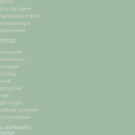
jápolás
áj és fog higiéne
ógyhatású termékek
ándékcsomagok
yéb termékek
RTÉSZET
sznövények
obanövények
tőmagvak
tőszalag
lánták
rághagymák
erjék
gott virágok
dárbarát termékek
tészeti kellékek
LLADÉKMENTES
RMÉKEK