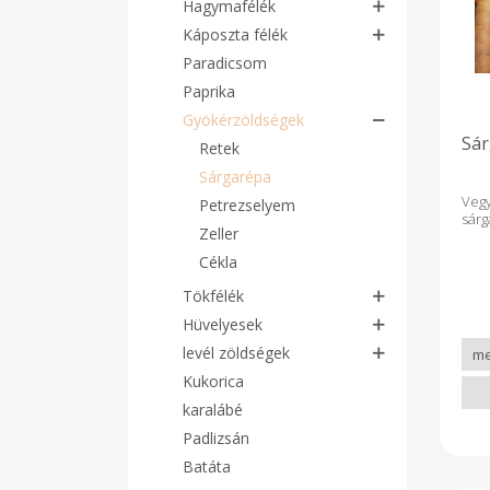
Hagymafélék
Káposzta félék
Paradicsom
Paprika
Gyökérzöldségek
Sár
Retek
Sárgarépa
Veg
Petrezselyem
sárg
Zeller
Cékla
Tökfélék
Hüvelyesek
levél zöldségek
Kukorica
karalábé
Padlizsán
Batáta