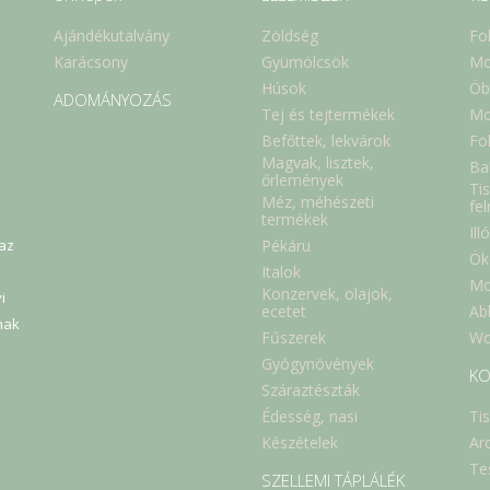
Ajándékutalvány
Zöldség
Fo
Karácsony
Gyümölcsök
Mo
Húsok
Öb
ADOMÁNYOZÁS
Tej és tejtermékek
Mo
Befőttek, lekvárok
Fol
Magvak, lisztek,
Ba
őrlemények
Tis
Méz, méhészeti
fe
termékek
Ill
Pékáru
 az
Ök
Italok
Mo
Konzervek, olajok,
i
Abl
ecetet
nak
Fűszerek
Wc
Gyógynövények
KO
Száraztészták
Édesség, nasi
Ti
Készételek
Ar
Te
SZELLEMI TÁPLÁLÉK