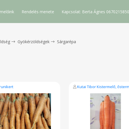
melőink
Rendelés menete
Kapcsolat: Berta Ágnes 067021585
ldség
Gyökérzöldségek
Sárgarépa
runikert
Kutai Tibor Kistermelő, őster