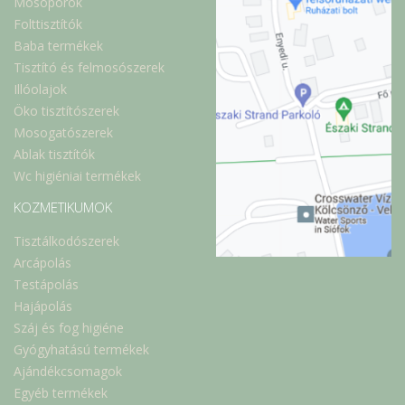
Mosóporok
Folttisztítók
Baba termékek
Tisztító és felmosószerek
Illóolajok
Öko tisztítószerek
Mosogatószerek
Ablak tisztítók
Wc higiéniai termékek
KOZMETIKUMOK
Tisztálkodószerek
Arcápolás
Testápolás
Hajápolás
Száj és fog higiéne
Gyógyhatású termékek
Ajándékcsomagok
Egyéb termékek