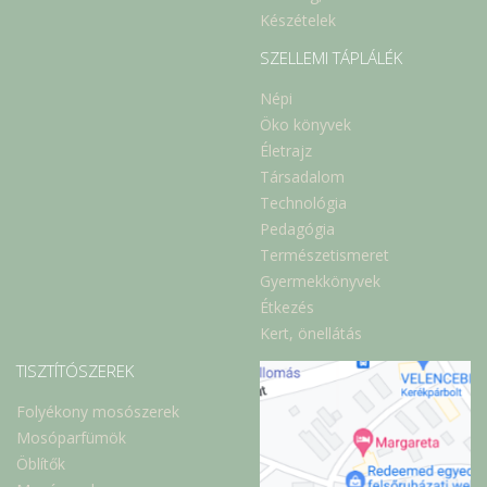
Készételek
SZELLEMI TÁPLÁLÉK
Népi
Öko könyvek
Életrajz
Társadalom
Technológia
Pedagógia
Természetismeret
Gyermekkönyvek
Étkezés
Kert, önellátás
TISZTÍTÓSZEREK
Folyékony mosószerek
Mosóparfümök
Öblítők