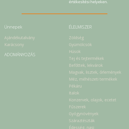
értékesítési helyeken.
Ünnepek
ÉLELMISZER
Ajándékutalvány
Zöldség
Karácsony
Gyümölcsök
Húsok
ADOMÁNYOZÁS
Tej és tejtermékek
Befőttek, lekvárok
Magvak, lisztek, őrlemények
Méz, méhészeti termékek
Pékáru
Italok
Konzervek, olajok, ecetet
Fűszerek
Gyógynövények
Száraztészták
Édesség, nasi