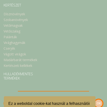
KERTÉSZET
Dísznövények
Szobanövények
Vetőmagvak
Vetőszalag
Palánták
Virághagymák
Cserjék
Vágott virágok
Madárbarát termékek
Kertészeti kellékek
HULLADÉKMENTES
TERMÉKEK
Ez a weboldal cookie-kat használ a felhasználói