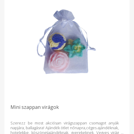
Mini szappan virágok
Szerezz be most akciósan virágszappan csomagot anyák
napjára, ballagásra! Ajándék ötlet nőnapra,céges ajándéknak,
hotelekbe, köszönetajándéknak, gyerekeknek. Vegyes virág