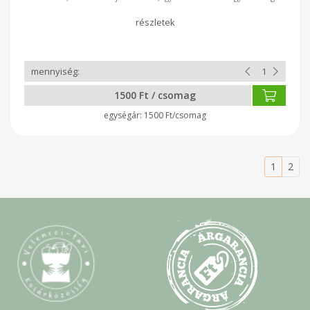
formájú, egyesével csomagolt mini szappan, 3 db egy organza
tasakba szépen csomagolva. 3 féle szín kerül egy tasakba..
Mind szép és élethű, mégis használható forma. Ajándék ötlet
nőnapra,céges ajándéknak, hotelekbe, köszönetajándéknak,
gyerekeknek. A levendulásak lilák , az ylang-ylang- levendulás
rózsaszínű, a citromfüves zöld, vagy kékes zöld. A formák
egyenként, lebomló átlátszó tasakba csomagoltak.
TERMÉKEINK ENGEDÉLYEZETT, BEVIZSGÁLT TERMÉKEK.
1500 Ft / csomag
MINŐSÉGBIZTOSÍTÁSI RENDSZER: MSZ EN ISO 22716/2008
CPNP 4018165, 4018166, 4018159 20-25 g/ szappan, átmérő 4-
1500 Ft/csomag
6 cm
1
2