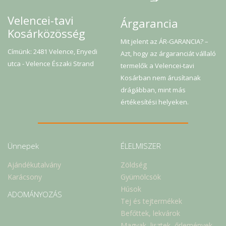
Velencei-tavi
Árgarancia
Kosárközösség
Mit jelent az ÁR-GARANCIA? –
Címünk: 2481 Velence, Enyedi
Azt, hogy az árgaranciát vállaló
utca - Velence Északi Strand
termelők a Velencei-tavi
Kosárban nem árusítanak
drágábban, mint más
értékesítési helyeken.
Ünnepek
ÉLELMISZER
Ajándékutalvány
Zöldség
Karácsony
Gyümölcsök
Húsok
ADOMÁNYOZÁS
Tej és tejtermékek
Befőttek, lekvárok
Magvak, lisztek, őrlemények