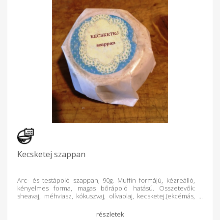
Kecsketej szappan
Arc- és testápoló szappan, 90g. Muffin formájú, kézreálló,
kényelmes forma, magas bőrápoló hatású. Összetevők:
sheavaj, méhviasz, kókuszvaj, olívaolaj, kecsketej.(ekcémás,
kiütéses bőrre) Érzékeny,száraz,ekcémás, pattanásos bőrre;
Ásványi anyag tartalma visszaállítja a bőr PH-értékét.