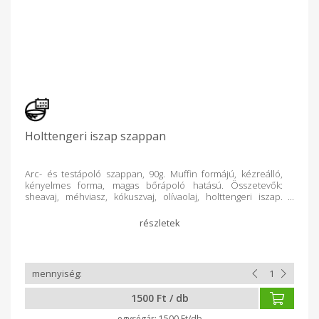
Holttengeri iszap szappan
Arc- és testápoló szappan, 90g. Muffin formájú, kézreálló,
kényelmes forma, magas bőrápoló hatású. Összetevők:
sheavaj, méhviasz, kókuszvaj, olívaolaj, holttengeri iszap.
(hidratáló hatás) Allergiás bőrelváltozásokra, pikkelysömörre;
ásványi anyag tartalma táplálja,feszesíti,élénkíti a bőrt.
1500 Ft / db
1500 Ft/db