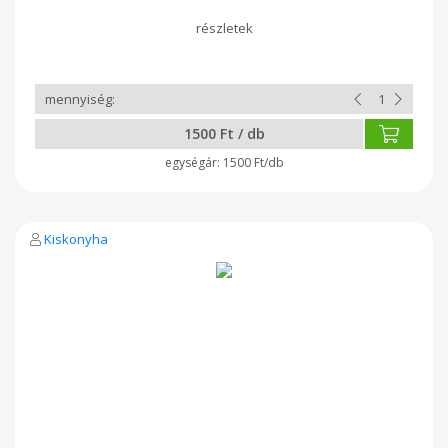
(izzadékony bőrre) Gombásodás,izzadás ellen;
antibakteriális, élénkít; zsíros pattanásos bőrre
1500 Ft / db
1500 Ft/db
Kiskonyha