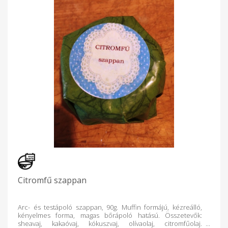
Citromfű szappan
Arc- és testápoló szappan, 90g. Muffin formájú, kézreálló,
kényelmes forma, magas bőrápoló hatású. Összetevők:
sheavaj, kakaóvaj, kókuszvaj, olívaolaj, citromfűolaj.