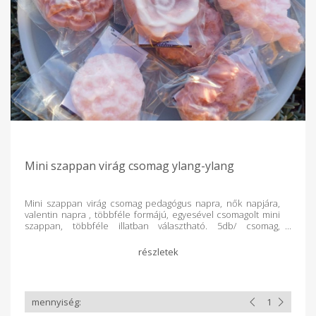
Mini szappan virág csomag ylang-ylang
Mini szappan virág csomag pedagógus napra, nők napjára,
valentin napra , többféle formájú, egyesével csomagolt mini
szappan, többféle illatban választható. 5db/ csomag,
egyesével bopp tasakba csomagolva. Ajándék ötlet
szóróajándéknak,céges ajándéknak, hotelekbe,
köszönetajándéknak, gyerekeknek. A levendulásak lilák , az
ylang-ylang- levendulás rózsaszínű, a citromfüves és
fenyővarázs zöld, vagy kékes zöld. A formák egyenként,
lebomló átlátszó tasakba csomagoltak. Tavaszi formák: vegyes
virágok, rózsa, gyémánt szív A termék a készleten felül