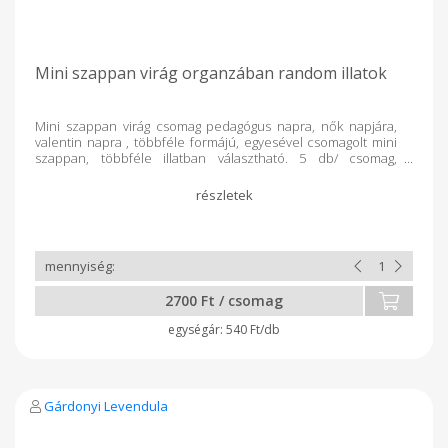
Mini szappan virág organzában random illatok
Mini szappan virág csomag pedagógus napra, nők napjára,
valentin napra , többféle formájú, egyesével csomagolt mini
szappan, többféle illatban választható. 5 db/ csomag,
egyesével bopp tasakba csomagolva, fehér organza
zacskóban. Ajándék ötlet nőnapra, szóróajándéknak,céges
ajándéknak, hotelekbe, köszönetajándéknak, gyerekeknek. A
levendulásak lilák , az ylang-ylang- levendulás rózsaszínű, a
citromfüves és fenyővarázs zöld, vagy kékes zöld.
TERMÉKEINK ENGEDÉLYEZETT, BEVIZSGÁLT TERMÉKEK.
MINŐSÉGBIZTOSÍTÁSI RENDSZER: MSZ EN ISO 22716/2008
CPNP 4018165, 4018166, 4018159 10-20 g 30 Ft/g
2700 Ft / csomag
540 Ft/db
Gárdonyi Levendula