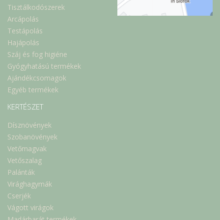
Tisztálkodószerek
Arcápolás
Testápolás
Hajápolás
Száj és fog higiéne
Gyógyhatású termékek
Ajándékcsomagok
Egyéb termékek
KERTÉSZET
Dísznövények
Szobanövények
Vetőmagvak
Vetőszalag
Palánták
Virághagymák
Cserjék
Vágott virágok
Madárbarát termékek