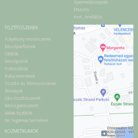
Gyermekkönyvek
Étkezés
Kert, önellátás
TISZTÍTÓSZEREK
Folyékony mosószerek
Mosóparfümök
Öblítők
Mosóporok
Folttisztítók
Baba termékek
Tisztító és felmosószerek
Illóolajok
Öko tisztítószerek
Mosogatószerek
Ablak tisztítók
Wc higiéniai termékek
KOZMETIKUMOK