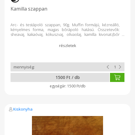
Kamilla szappan
Arc- és testápoló szappan, 90g. Muffin formájú, kézreálló,
kényelmes forma, magas bőrápoló hatású. Összetevők:
sheavaj, kakaóvaj, kókuszvaj, olívaolaj, kamilla kivonat.(bőr
regeneráló hatás) Száraz, érzékeny bőrre; véd a gombás
fertőzésektől.
1500 Ft / db
1500 Ft/db
Kiskonyha