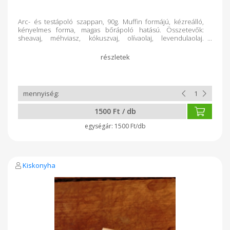
Arc- és testápoló szappan, 90g. Muffin formájú, kézreálló,
kényelmes forma, magas bőrápoló hatású. Összetevők:
sheavaj, méhviasz, kókuszvaj, olívaolaj, levendulaolaj.
(bőrnyugtató hatás) Fertőtlenít, nyugtat, kiegyensúlyozza a
bőr zsírosságát,serkenti anyagcseréjét.
1500 Ft / db
1500 Ft/db
Kiskonyha