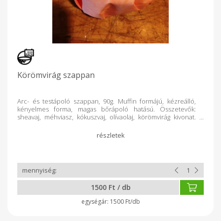
Körömvirág szappan
Arc- és testápoló szappan, 90g. Muffin formájú, kézreálló,
kényelmes forma, magas bőrápoló hatású. Összetevők:
sheavaj, méhviasz, kókuszvaj, olívaolaj, körömvirág kivonat.
(bőr regeneráló hatás) Bőrkiütésre,napégés
ellen,bőrgyulladásra;hámosít,fertőtlenít.
1500 Ft / db
1500 Ft/db