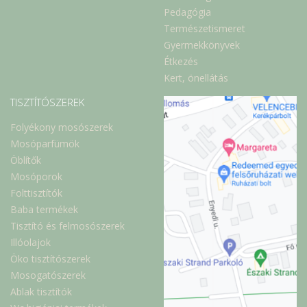
Pedagógia
Természetismeret
Gyermekkönyvek
Étkezés
Kert, önellátás
TISZTÍTÓSZEREK
Folyékony mosószerek
Mosóparfümök
Öblítők
Mosóporok
Folttisztítók
Baba termékek
Tisztító és felmosószerek
Illóolajok
Öko tisztítószerek
Mosogatószerek
Ablak tisztítók