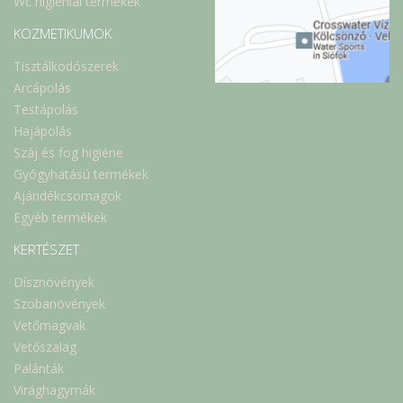
Wc higiéniai termékek
KOZMETIKUMOK
Tisztálkodószerek
Arcápolás
Testápolás
Hajápolás
Száj és fog higiéne
Gyógyhatású termékek
Ajándékcsomagok
Egyéb termékek
KERTÉSZET
Dísznövények
Szobanövények
Vetőmagvak
Vetőszalag
Palánták
Virághagymák