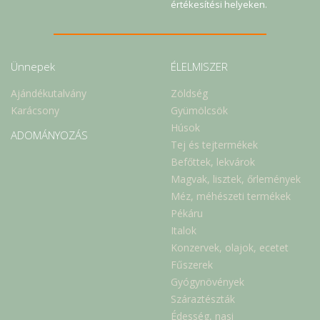
értékesítési helyeken.
Ünnepek
ÉLELMISZER
Ajándékutalvány
Zöldség
Karácsony
Gyümölcsök
Húsok
ADOMÁNYOZÁS
Tej és tejtermékek
Befőttek, lekvárok
Magvak, lisztek, őrlemények
Méz, méhészeti termékek
Pékáru
Italok
Konzervek, olajok, ecetet
Fűszerek
Gyógynövények
Száraztészták
Édesség, nasi