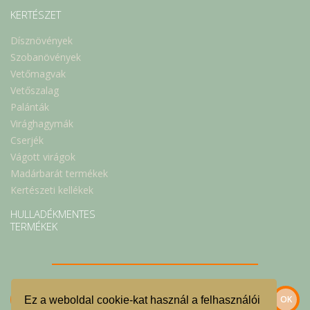
KERTÉSZET
Dísznövények
Szobanövények
Vetőmagvak
Vetőszalag
Palánták
Virághagymák
Cserjék
Vágott virágok
Madárbarát termékek
Kertészeti kellékek
HULLADÉKMENTES
TERMÉKEK
Ez a weboldal cookie-kat használ a felhasználói