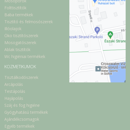
Mosóporok
Folttisztítók
Baba termékek
Tisztító és felmosószerek
Illóolajok
Öko tisztítószerek
Mosogatószerek
Ablak tisztítók
Wc higiéniai termékek
KOZMETIKUMOK
Tisztálkodószerek
Arcápolás
Testápolás
Hajápolás
Száj és fog higiéne
Gyógyhatású termékek
Ajándékcsomagok
Egyéb termékek