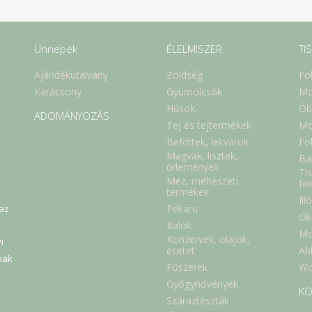
Ünnepek
ÉLELMISZER
TI
Ajándékutalvány
Zöldség
Fo
Karácsony
Gyümölcsök
Mo
Húsok
Öb
ADOMÁNYOZÁS
Tej és tejtermékek
Mo
Befőttek, lekvárok
Fol
Magvak, lisztek,
Ba
őrlemények
Tis
Méz, méhészeti
fe
termékek
Ill
Pékáru
 az
Ök
Italok
Mo
Konzervek, olajok,
i
Abl
ecetet
nak
Fűszerek
Wc
Gyógynövények
KO
Száraztészták