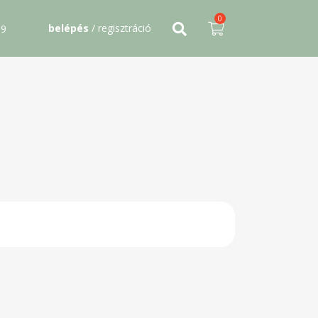
0
belépés
/ regisztráció
09