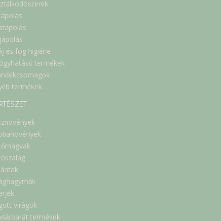
sztálkodószerek
cápolás
stápolás
jápolás
áj és fog higiéne
ógyhatású termékek
ándékcsomagok
yéb termékek
RTÉSZET
sznövények
obanövények
tőmagvak
tőszalag
lánták
rághagymák
erjék
gott virágok
dárbarát termékek