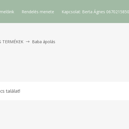
melőink
Rendelés menete
Kapcsolat: Berta Ágnes 067021585
S TERMÉKEK
Baba ápolás
cs találat!