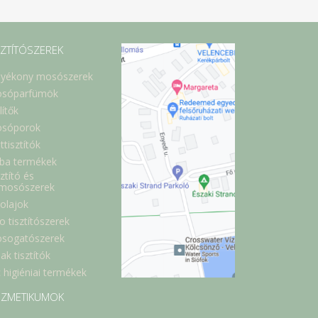
SZTÍTÓSZEREK
lyékony mosószerek
sóparfümök
lítők
sóporok
ttisztítók
ba termékek
ztító és
lmosószerek
óolajok
o tisztítószerek
sogatószerek
ak tisztítók
 higiéniai termékek
ZMETIKUMOK