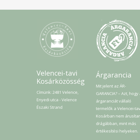
Velencei-tavi
Árgarancia
Kosárközösség
Mit jelent az ÁR-
Címünk: 2481 Velence,
GARANCIA? – Azt, hogy
Enyedi utca - Velence
árgaranciát vállaló
Északi Strand
termelők a Velencei-tav
Kosárban nem árusíta
drágábban, mint más
értékesítési helyeken.