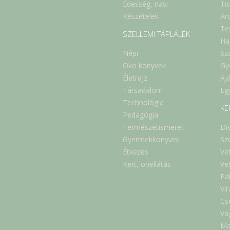
Édesség, nasi
Ti
Készételek
Ar
Te
SZELLEMI TÁPLÁLÉK
Ha
Népi
Sz
Öko könyvek
Gy
Életrajz
Aj
Társadalom
Eg
Technológia
KE
Pedagógia
Természetismeret
Dí
Gyermekkönyvek
Sz
Étkezés
Ve
Kert, önellátás
Ve
Pa
Vi
Cs
Vá
Ma