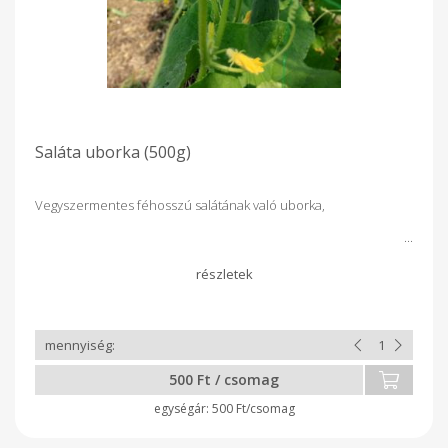
Saláta uborka (500g)
Vegyszermentes féhosszú salátának való uborka,
500 Ft / csomag
500 Ft/csomag