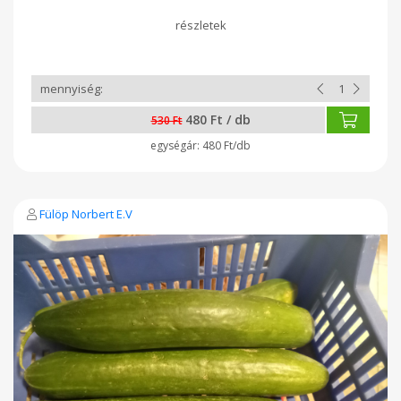
480 Ft / db
530 Ft
480 Ft/db
Fülöp Norbert E.V