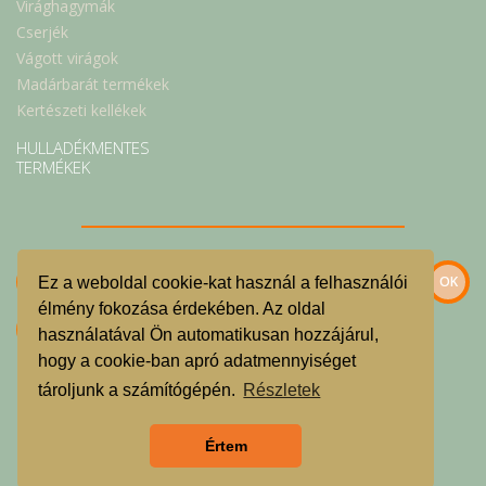
Virághagymák
Cserjék
Vágott virágok
Madárbarát termékek
Kertészeti kellékek
HULLADÉKMENTES
TERMÉKEK
Ez a weboldal cookie-kat használ a felhasználói
élmény fokozása érdekében. Az oldal
használatával Ön automatikusan hozzájárul,
hogy a cookie-ban apró adatmennyiséget
Szeretnék feliratkozni a hírlevélre.
tároljunk a számítógépén.
Részletek
© Velencei-tavi Kosárközösség 2022.
Értem