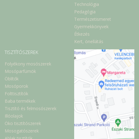
Technológia
Pedagógia
Természetismeret
Gyermekkönyvek
Étkezés
Kert, önellátás
TISZTÍTÓSZEREK
Folyékony mosószerek
Mosóparfümök
Öblítők
Mosóporok
Folttisztítók
Baba termékek
Tisztító és felmosószerek
Illóolajok
Öko tisztítószerek
Mosogatószerek
Ablak tisztítók