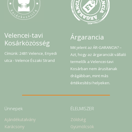
Velencei-tavi
Árgarancia
Kosárközösség
Mit jelent az ÁR-GARANCIA? –
Címünk: 2481 Velence, Enyedi
Azt, hogy az árgaranciát vállaló
utca - Velence Északi Strand
termelők a Velencei-tavi
Kosárban nem árusítanak
drágábban, mint más
értékesítési helyeken.
Ünnepek
ÉLELMISZER
Ajándékutalvány
Zöldség
Karácsony
Gyümölcsök