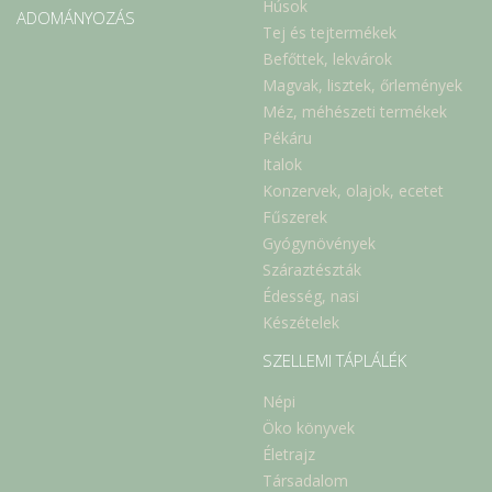
Húsok
ADOMÁNYOZÁS
Tej és tejtermékek
Befőttek, lekvárok
Magvak, lisztek, őrlemények
Méz, méhészeti termékek
Pékáru
Italok
Konzervek, olajok, ecetet
Fűszerek
Gyógynövények
Száraztészták
Édesség, nasi
Készételek
SZELLEMI TÁPLÁLÉK
Népi
Öko könyvek
Életrajz
Társadalom