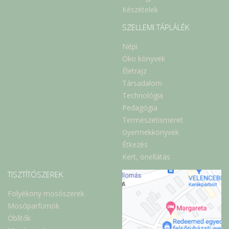
Készételek
SZELLEMI TÁPLÁLÉK
Népi
Öko könyvek
Életrajz
Társadalom
Technológia
Pedagógia
Természetismeret
Gyermekkönyvek
Étkezés
Kert, önellátás
TISZTÍTÓSZEREK
Folyékony mosószerek
Mosóparfümök
Öblítők