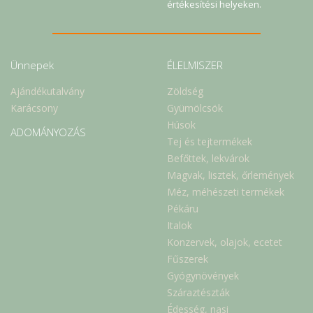
értékesítési helyeken.
Ünnepek
ÉLELMISZER
Ajándékutalvány
Zöldség
Karácsony
Gyümölcsök
Húsok
ADOMÁNYOZÁS
Tej és tejtermékek
Befőttek, lekvárok
Magvak, lisztek, őrlemények
Méz, méhészeti termékek
Pékáru
Italok
Konzervek, olajok, ecetet
Fűszerek
Gyógynövények
Száraztészták
Édesség, nasi