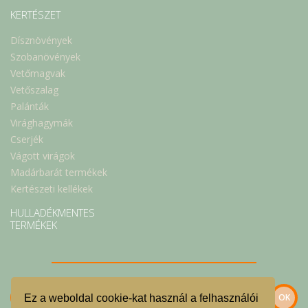
KERTÉSZET
Dísznövények
Szobanövények
Vetőmagvak
Vetőszalag
Palánták
Virághagymák
Cserjék
Vágott virágok
Madárbarát termékek
Kertészeti kellékek
HULLADÉKMENTES
TERMÉKEK
Ez a weboldal cookie-kat használ a felhasználói