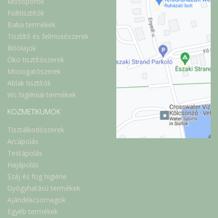
Mosóporok
Folttisztítók
Baba termékek
Tisztító és felmosószerek
Illóolajok
Öko tisztítószerek
Mosogatószerek
Ablak tisztítók
Wc higiéniai termékek
KOZMETIKUMOK
Tisztálkodószerek
Arcápolás
Testápolás
Hajápolás
Száj és fog higiéne
Gyógyhatású termékek
Ajándékcsomagok
Egyéb termékek