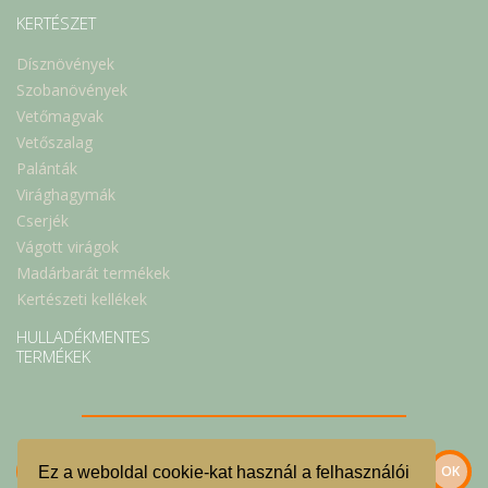
KERTÉSZET
Dísznövények
Szobanövények
Vetőmagvak
Vetőszalag
Palánták
Virághagymák
Cserjék
Vágott virágok
Madárbarát termékek
Kertészeti kellékek
HULLADÉKMENTES
TERMÉKEK
Ez a weboldal cookie-kat használ a felhasználói