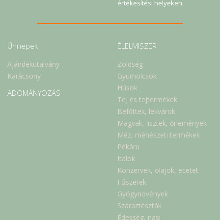
értékesítési helyeken.
Ünnepek
ÉLELMISZER
Ajándékutalvány
Zöldség
Karácsony
Gyümölcsök
Húsok
ADOMÁNYOZÁS
Tej és tejtermékek
Befőttek, lekvárok
Magvak, lisztek, őrlemények
Méz, méhészeti termékek
Pékáru
Italok
Konzervek, olajok, ecetet
Fűszerek
Gyógynövények
Száraztészták
Édesség, nasi