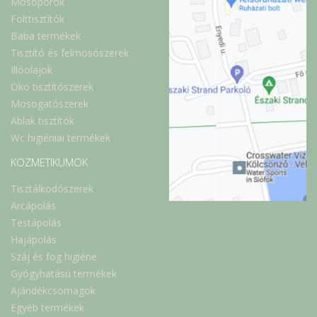
Mosóporok
Folttisztítók
Baba termékek
Tisztító és felmosószerek
Illóolajok
Öko tisztítószerek
Mosogatószerek
Ablak tisztítók
Wc higiéniai termékek
KOZMETIKUMOK
Tisztálkodószerek
Arcápolás
Testápolás
Hajápolás
Száj és fog higiéne
Gyógyhatású termékek
Ajándékcsomagok
Egyéb termékek