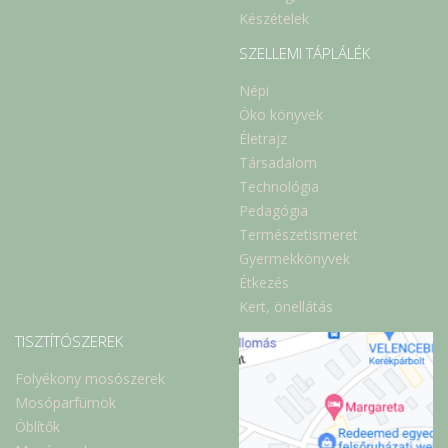
Készételek
SZELLEMI TÁPLÁLÉK
Népi
Öko könyvek
Életrajz
Társadalom
Technológia
Pedagógia
Természetismeret
Gyermekkönyvek
Étkezés
Kert, önellátás
TISZTÍTÓSZEREK
Folyékony mosószerek
Mosóparfümök
Öblítők