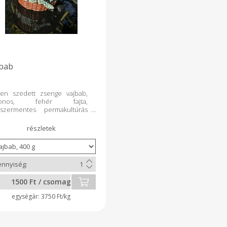
bab
ssen szedett zsenge vajbab,
honos, fehér fajta,
yszermentes permakultúrás
elésből.
1500 Ft / csomag
3750 Ft/kg