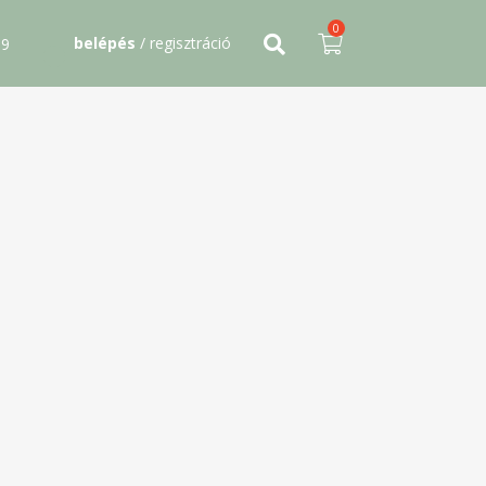
0
belépés
/ regisztráció
09