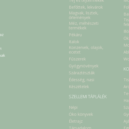
Tej és tejtermékek
Mo
Befőttek, lekvárok
Fol
Magvak, lisztek,
Ba
őrlemények
Tis
Méz, méhészeti
fe
termékek
Ill
Pékáru
 az
Ök
Italok
Mo
Konzervek, olajok,
i
Abl
ecetet
nak
Fűszerek
Wc
Gyógynövények
KO
Száraztészták
Édesség, nasi
Ti
Készételek
Ar
Te
SZELLEMI TÁPLÁLÉK
Ha
Népi
Sz
Öko könyvek
Gy
Életrajz
Aj
Társadalom
Eg