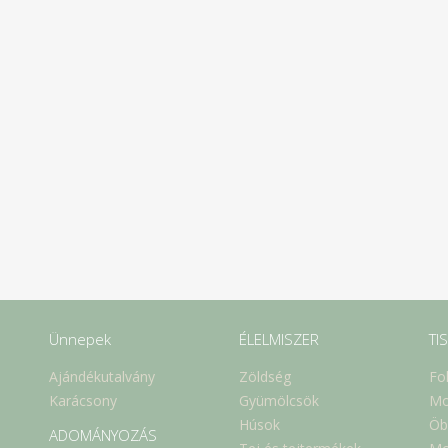
Ünnepek
ÉLELMISZER
TI
Ajándékutalvány
Zöldség
Fo
Karácsony
Gyümölcsök
Mo
Húsok
Öb
ADOMÁNYOZÁS