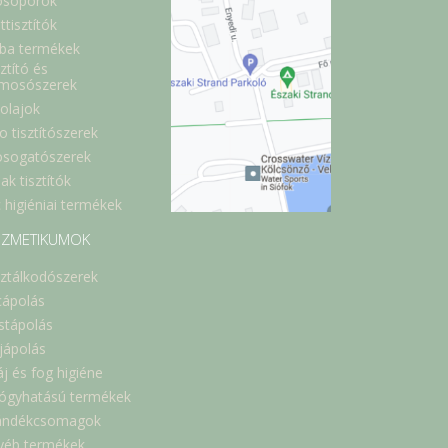
sóporok
ttisztítók
ba termékek
ztító és
lmosószerek
óolajok
o tisztítószerek
sogatószerek
ak tisztítók
 higiéniai termékek
ZMETIKUMOK
sztálkodószerek
cápolás
stápolás
jápolás
áj és fog higiéne
ógyhatású termékek
ándékcsomagok
yéb termékek