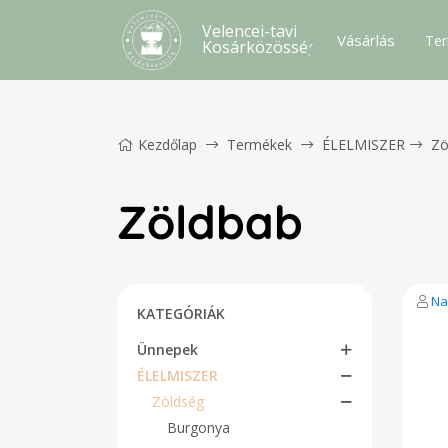
Velencei-tavi
Vásárlás
Ter
Kosárközösség
Kezdőlap
Termékek
ÉLELMISZER
Zö
Zöldbab
Na
KATEGÓRIÁK
Ünnepek
ÉLELMISZER
Zöldség
Burgonya