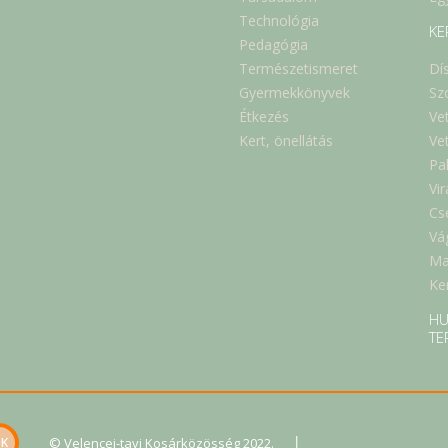
Technológia
KE
Pedagógia
Természetismeret
Dí
Gyermekkönyvek
Sz
Étkezés
Ve
Kert, önellátás
Ve
Pa
Vi
Cs
Vá
Ma
Ker
HU
TE
|
© Velencei-tavi Kosárközösség 2022.