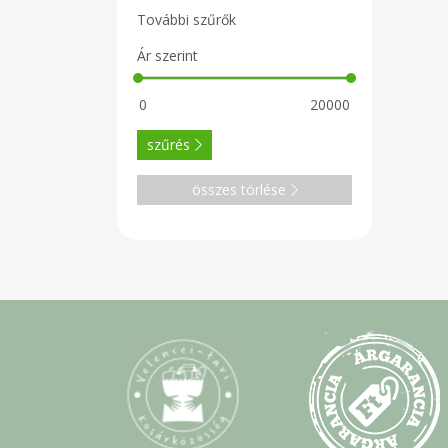
További szűrők
Ár szerint
szűrés
összes törlése