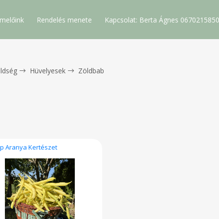
melőink
Rendelés menete
Kapcsolat: Berta Ágnes 067021585
ldség
Hüvelyesek
Zöldbab
p Aranya Kertészet