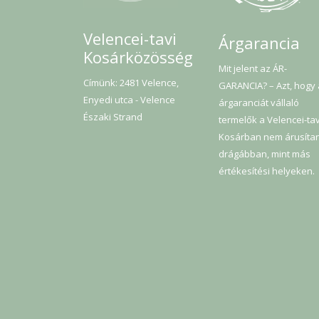
Velencei-tavi
Árgarancia
Kosárközösség
Mit jelent az ÁR-
Címünk: 2481 Velence,
GARANCIA? – Azt, hogy
Enyedi utca - Velence
árgaranciát vállaló
Északi Strand
termelők a Velencei-tav
Kosárban nem árusíta
drágábban, mint más
értékesítési helyeken.