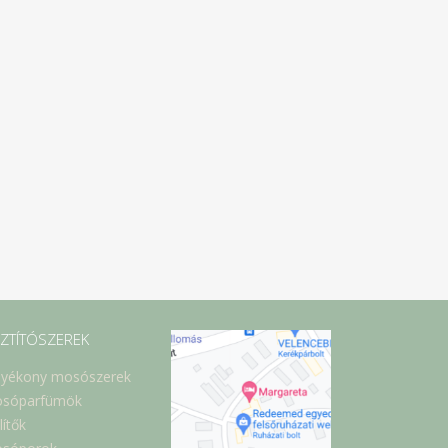
SZTÍTÓSZEREK
lyékony mosószerek
sóparfümök
lítők