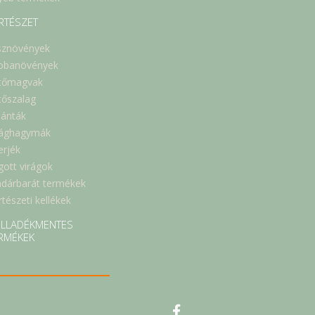
RTÉSZET
sznövények
obanövények
tőmagvak
tőszalag
lánták
rághagymák
erjék
gott virágok
dárbarát termékek
tészeti kellékek
LLADÉKMENTES
RMÉKEK