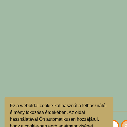
Ez a weboldal cookie-kat használ a felhasználói
élmény fokozása érdekében. Az oldal
használatával Ön automatikusan hozzájárul,
hogy a cookie-ban apró adatmennyiséget