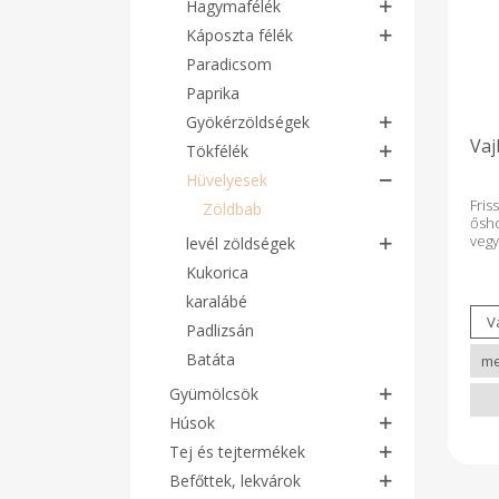
Hagymafélék
Káposzta félék
Paradicsom
Paprika
Gyökérzöldségek
Vaj
Tökfélék
Hüvelyesek
Fri
Zöldbab
ős
veg
levél zöldségek
műv
Kukorica
karalábé
Padlizsán
Batáta
Gyümölcsök
Húsok
Tej és tejtermékek
Befőttek, lekvárok