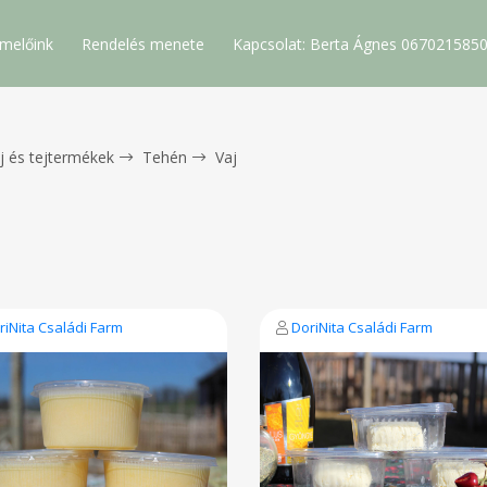
melőink
Rendelés menete
Kapcsolat: Berta Ágnes 067021585
j és tejtermékek
Tehén
Vaj
riNita Családi Farm
DoriNita Családi Farm