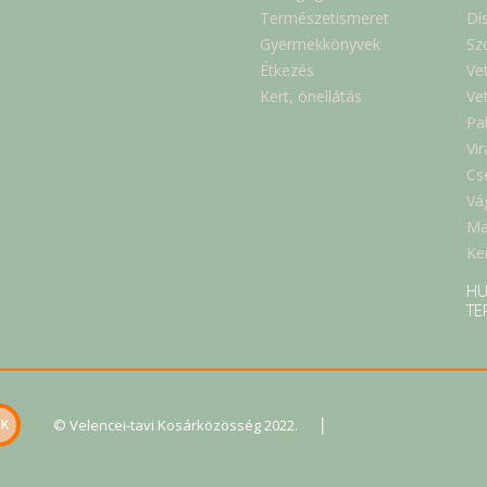
Természetismeret
Dí
Gyermekkönyvek
Sz
Étkezés
Ve
Kert, önellátás
Ve
Pa
Vi
Cs
Vá
Ma
Ker
HU
TE
|
© Velencei-tavi Kosárközösség 2022.