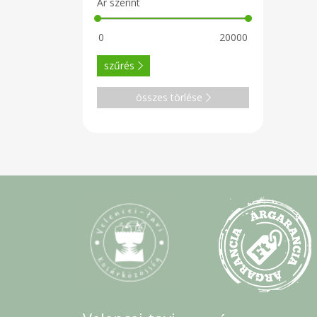
Ár szerint
szűrés
összes törlése