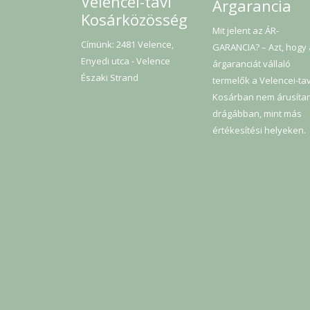
Velencei-tavi
Árgarancia
Kosárközösség
Mit jelent az ÁR-
Címünk: 2481 Velence,
GARANCIA? – Azt, hogy
Enyedi utca - Velence
árgaranciát vállaló
Északi Strand
termelők a Velencei-tav
Kosárban nem árusíta
drágábban, mint más
értékesítési helyeken.