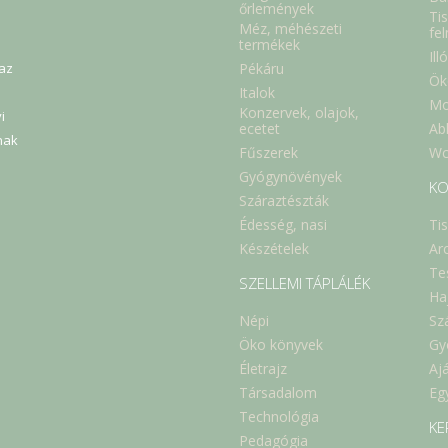
őrlemények
Tis
Méz, méhészeti
fe
termékek
Ill
Pékáru
 az
Ök
Italok
Mo
Konzervek, olajok,
i
Abl
ecetet
nak
Fűszerek
Wc
Gyógynövények
KO
Száraztészták
Édesség, nasi
Ti
Készételek
Ar
Te
SZELLEMI TÁPLÁLÉK
Ha
Népi
Sz
Öko könyvek
Gy
Életrajz
Aj
Társadalom
Eg
Technológia
KE
Pedagógia