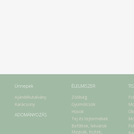
Ünnepek
ÉLELMISZER
TI
Ajándékutalvány
Zöldség
Fo
Karácsony
Gyümölcsök
Mo
Húsok
Öb
ADOMÁNYOZÁS
Tej és tejtermékek
Mo
Befőttek, lekvárok
Fol
Magvak, lisztek,
Ba