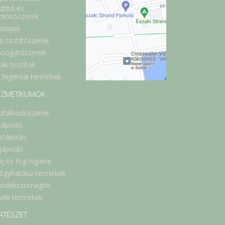
ztító és
lmosószerek
óolajok
o tisztítószerek
sogatószerek
ak tisztítók
 higiéniai termékek
ZMETIKUMOK
sztálkodószerek
cápolás
stápolás
jápolás
áj és fog higiéne
ógyhatású termékek
ándékcsomagok
yéb termékek
RTÉSZET