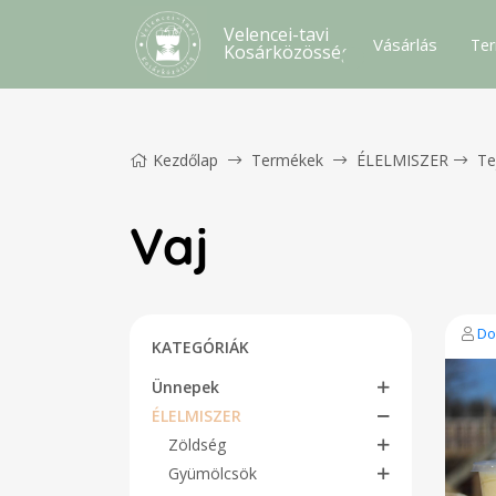
Velencei-tavi
Vásárlás
Ter
Kosárközösség
Kezdőlap
Termékek
ÉLELMISZER
Te
Vaj
Do
KATEGÓRIÁK
Ünnepek
ÉLELMISZER
Zöldség
Gyümölcsök