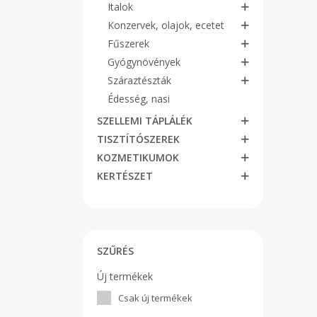
feh
Italok
közé
Konzervek, olajok, ecetet
ghi
ada
Fűszerek
ment
Gyógynövények
la
fog
Száraztészták
hasz
szen
Édesség, nasi
SZELLEMI TÁPLÁLÉK
TISZTÍTÓSZEREK
KOZMETIKUMOK
KERTÉSZET
SZŰRÉS
Új termékek
Csak új termékek