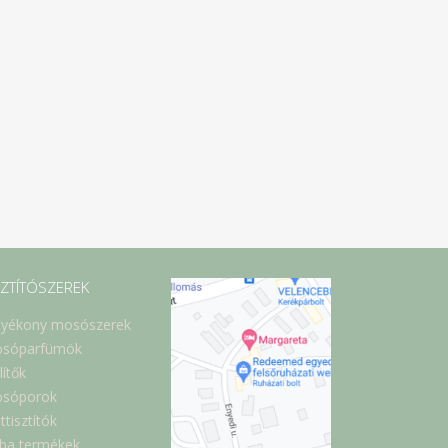
SZTÍTÓSZEREK
lyékony mosószerek
sóparfümök
lítők
sóporok
ttisztítók
ba termékek