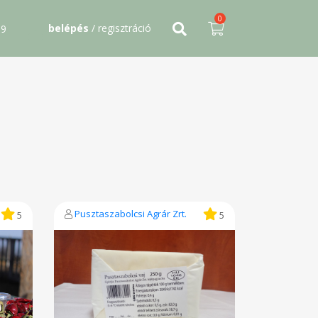
0
belépés
/ regisztráció
09
Pusztaszabolcsi Agrár Zrt.
5
5