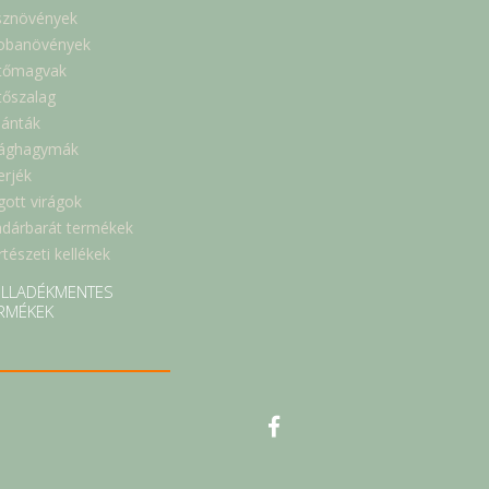
sznövények
obanövények
tőmagvak
tőszalag
lánták
rághagymák
erjék
gott virágok
dárbarát termékek
tészeti kellékek
LLADÉKMENTES
RMÉKEK