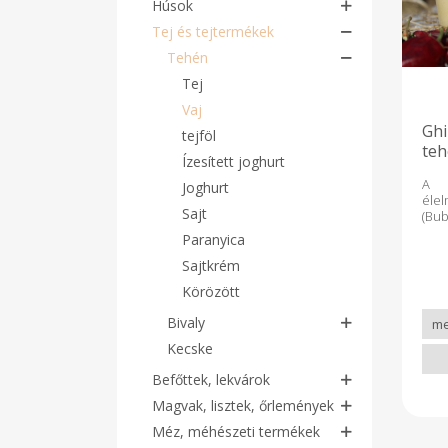
Húsok
Tej és tejtermékek
Tehén
Tej
Vaj
Ghi 
tejföl
teh
Ízesített joghurt
A g
Joghurt
éle
Sajt
(Bu
tejé
Paranyica
kész
mert
Sajtkrém
megr
Körözött
a h
sor
Bivaly
kön
eltá
Kecske
elp
rész
Befőttek, lekvárok
kivá
Magvak, lisztek, őrlemények
kép
vaj 
Méz, méhészeti termékek
A ha