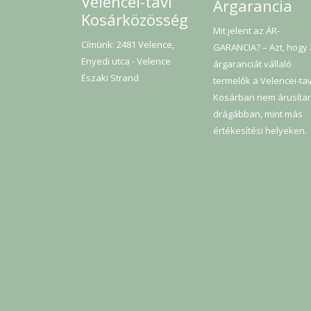
Velencei-tavi
Árgarancia
Kosárközösség
Mit jelent az ÁR-
Címünk: 2481 Velence,
GARANCIA? – Azt, hogy
Enyedi utca - Velence
árgaranciát vállaló
Északi Strand
termelők a Velencei-tav
Kosárban nem árusíta
drágábban, mint más
értékesítési helyeken.