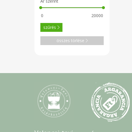
Ár szerint
szűrés
összes törlése