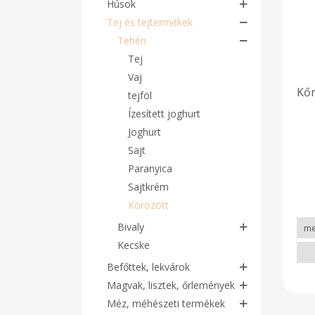
Húsok
Tej és tejtermékek
Tehén
Tej
Vaj
Kőr
tejföl
Ízesített joghurt
Joghurt
Sajt
Paranyica
Sajtkrém
Körözött
Bivaly
Kecske
Befőttek, lekvárok
Magvak, lisztek, őrlemények
Méz, méhészeti termékek