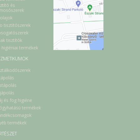
ztító és
lmosószerek
óolajok
o tisztítószerek
sogatószerek
ak tisztítók
 higiéniai termékek
ZMETIKUMOK
sztálkodószerek
cápolás
stápolás
jápolás
áj és fog higiéne
ógyhatású termékek
ándékcsomagok
yéb termékek
RTÉSZET