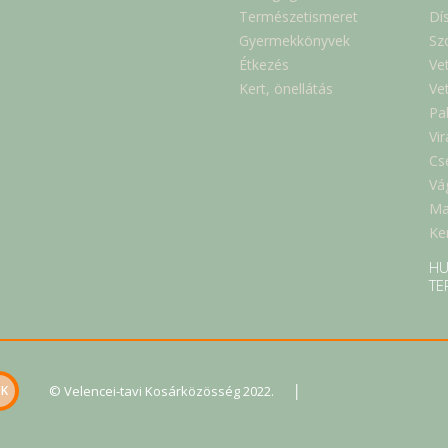
Természetismeret
Dí
Gyermekkönyvek
Sz
Étkezés
Ve
Kert, önellátás
Ve
Pa
Vi
Cs
Vá
Ma
Ker
HU
TE
|
© Velencei-tavi Kosárközösség 2022.