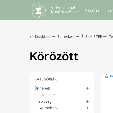
Velencei-tavi
Vásárlás
Ter
Kosárközösség
Kezdőlap
Termékek
ÉLELMISZER
Te
Körözött
Do
KATEGÓRIÁK
Ünnepek
ÉLELMISZER
Zöldség
Gyümölcsök