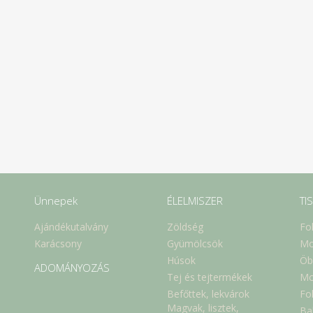
Ünnepek
ÉLELMISZER
TI
Ajándékutalvány
Zöldség
Fo
Karácsony
Gyümölcsök
Mo
Húsok
Öb
ADOMÁNYOZÁS
Tej és tejtermékek
Mo
Befőttek, lekvárok
Fol
Magvak, lisztek,
Ba