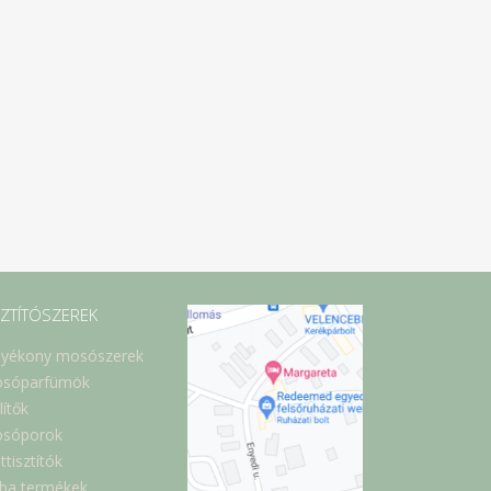
SZTÍTÓSZEREK
lyékony mosószerek
sóparfümök
lítők
sóporok
ttisztítók
ba termékek