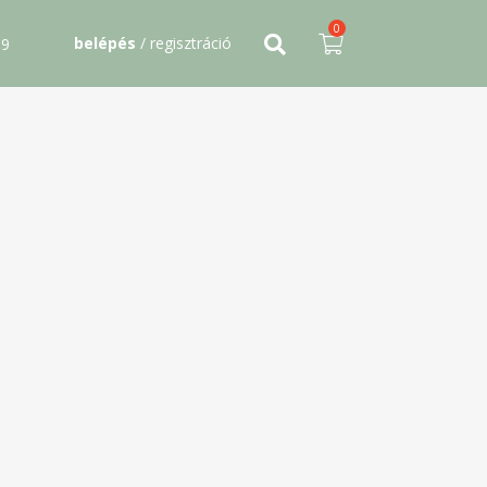
0
belépés
/ regisztráció
09