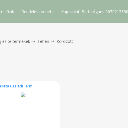
melőink
Rendelés menete
Kapcsolat: Berta Ágnes 067021585
j és tejtermékek
Tehén
Körözött
riNita Családi Farm