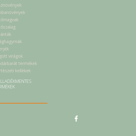
sznövények
obanövények
tőmagvak
tőszalag
lánták
rághagymák
erjék
gott virágok
dárbarát termékek
tészeti kellékek
LLADÉKMENTES
RMÉKEK