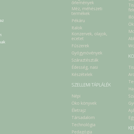
őrlemények
Tis
Méz, méhészeti
fe
termékek
Ill
Pékáru
 az
Ök
Italok
Mo
Konzervek, olajok,
i
Abl
ecetet
nak
Fűszerek
Wc
Gyógynövények
KO
Száraztészták
Édesség, nasi
Ti
Készételek
Ar
Te
SZELLEMI TÁPLÁLÉK
Ha
Népi
Sz
Öko könyvek
Gy
Életrajz
Aj
Társadalom
Eg
Technológia
KE
Pedagógia