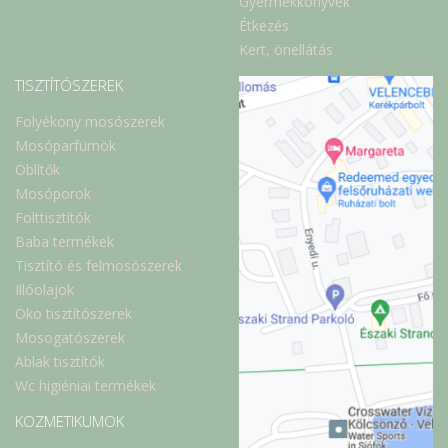
Gyermekkönyvek
Étkezés
Kert, önellátás
TISZTÍTÓSZEREK
Folyékony mosószerek
Mosóparfümök
Öblítők
Mosóporok
Folttisztítók
Baba termékek
Tisztító és felmosószerek
Illóolajok
Öko tisztítószerek
Mosogatószerek
Ablak tisztítók
Wc higiéniai termékek
KOZMETIKUMOK