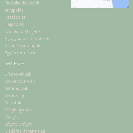
Tisztálkodószerek
Arcápolás
Testápolás
Hajápolás
Száj és fog higiéne
Gyógyhatású termékek
Ajándékcsomagok
Egyéb termékek
KERTÉSZET
Dísznövények
Szobanövények
Vetőmagvak
Vetőszalag
Palánták
Virághagymák
Cserjék
Vágott virágok
Madárbarát termékek