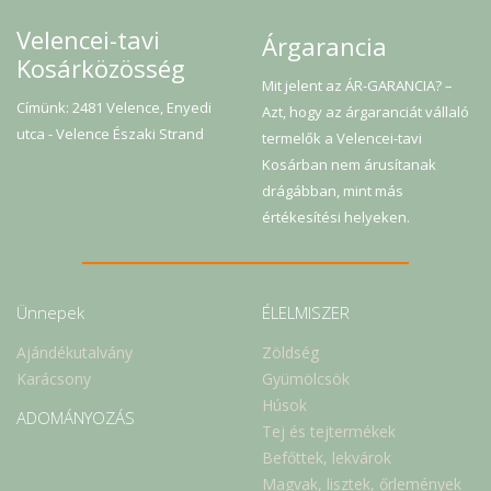
Velencei-tavi
Árgarancia
Kosárközösség
Mit jelent az ÁR-GARANCIA? –
Címünk: 2481 Velence, Enyedi
Azt, hogy az árgaranciát vállaló
utca - Velence Északi Strand
termelők a Velencei-tavi
Kosárban nem árusítanak
drágábban, mint más
értékesítési helyeken.
Ünnepek
ÉLELMISZER
Ajándékutalvány
Zöldség
Karácsony
Gyümölcsök
Húsok
ADOMÁNYOZÁS
Tej és tejtermékek
Befőttek, lekvárok
Magvak, lisztek, őrlemények