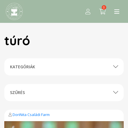
0
túró
KATEGÓRIÁK
SZŰRÉS
DoriNita Családi Farm