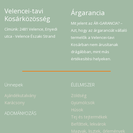
Velencei-tavi
Árgarancia
Kosárközösség
Mit jelent az ÁR-GARANCIA? –
Címünk: 2481 Velence, Enyedi
Azt, hogy az árgaranciát vállaló
utca - Velence Északi Strand
termelők a Velencei-tavi
Kosárban nem árusítanak
drágábban, mint más
értékesítési helyeken.
Ünnepek
ÉLELMISZER
Ajándékutalvány
Zöldség
Karácsony
Gyümölcsök
Húsok
ADOMÁNYOZÁS
Tej és tejtermékek
Befőttek, lekvárok
Magvak, lisztek, őrlemények