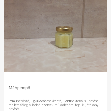
Méhpempő
Immunerősítő, gyulladáscsökkentő, antibakteriális hatása
mellett főleg a belső szervek működésére fejti ki jótékony
hatását.