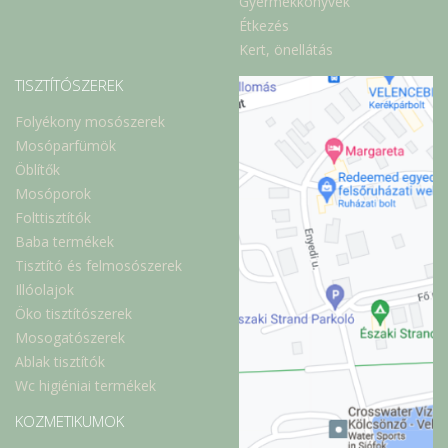
Gyermekkönyvek
Étkezés
Kert, önellátás
TISZTÍTÓSZEREK
Folyékony mosószerek
Mosóparfümök
Öblítők
Mosóporok
Folttisztítók
Baba termékek
Tisztító és felmosószerek
Illóolajok
Öko tisztítószerek
Mosogatószerek
Ablak tisztítók
Wc higiéniai termékek
KOZMETIKUMOK