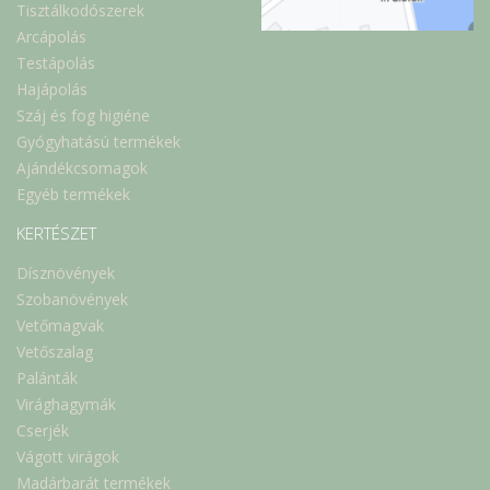
Tisztálkodószerek
Arcápolás
Testápolás
Hajápolás
Száj és fog higiéne
Gyógyhatású termékek
Ajándékcsomagok
Egyéb termékek
KERTÉSZET
Dísznövények
Szobanövények
Vetőmagvak
Vetőszalag
Palánták
Virághagymák
Cserjék
Vágott virágok
Madárbarát termékek