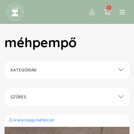
0
méhpempő
KATEGÓRIÁK
SZŰRÉS
Aranycsepp méhészet