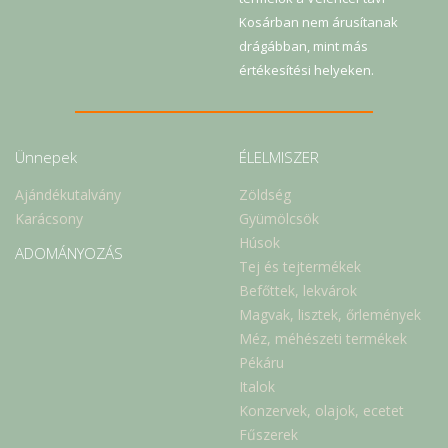
Kosárban nem árusítanak
drágábban, mint más
értékesítési helyeken.
Ünnepek
ÉLELMISZER
Ajándékutalvány
Zöldség
Karácsony
Gyümölcsök
Húsok
ADOMÁNYOZÁS
Tej és tejtermékek
Befőttek, lekvárok
Magvak, lisztek, őrlemények
Méz, méhészeti termékek
Pékáru
Italok
Konzervek, olajok, ecetet
Fűszerek