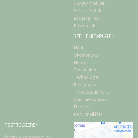
Gyógynövények
Száraztészták
Édesség, nasi
Készételek
SZELLEMI TÁPLÁLÉK
Népi
Öko könyvek
Életrajz
Társadalom
Technológia
Pedagógia
Természetismeret
Gyermekkönyvek
Étkezés
Kert, önellátás
TISZTÍTÓSZEREK
Folyékony mosószerek