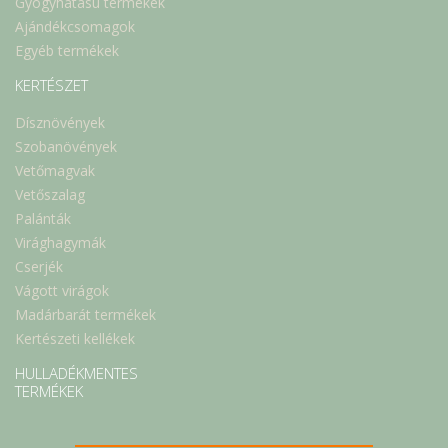
Gyógyhatású termékek
Ajándékcsomagok
Egyéb termékek
KERTÉSZET
Dísznövények
Szobanövények
Vetőmagvak
Vetőszalag
Palánták
Virághagymák
Cserjék
Vágott virágok
Madárbarát termékek
Kertészeti kellékek
HULLADÉKMENTES
TERMÉKEK