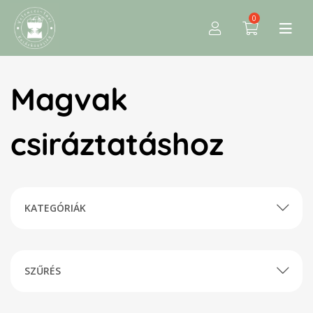
0
Magvak
csiráztatáshoz
KATEGÓRIÁK
SZŰRÉS