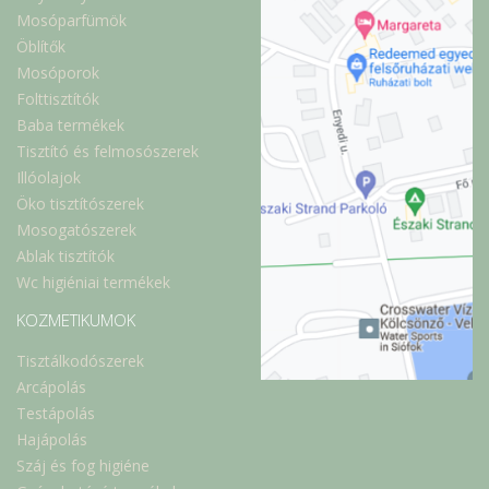
Mosóparfümök
Öblítők
Mosóporok
Folttisztítók
Baba termékek
Tisztító és felmosószerek
Illóolajok
Öko tisztítószerek
Mosogatószerek
Ablak tisztítók
Wc higiéniai termékek
KOZMETIKUMOK
Tisztálkodószerek
Arcápolás
Testápolás
Hajápolás
Száj és fog higiéne