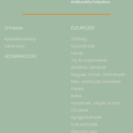
értékesítési helyeken.
Ünnepek
ÉLELMISZER
Ajándékutalvány
Zöldség
Karácsony
Gyümölcsök
Húsok
ADOMÁNYOZÁS
Tej és tejtermékek
Befőttek, lekvárok
Magvak, lisztek, őrlemények
Méz, méhészeti termékek
Pékáru
Italok
Konzervek, olajok, ecetet
Fűszerek
Gyógynövények
Száraztészták
Édesség, nasi