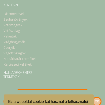
KERTÉSZET
Dísznövények
Szobanövények
Vetőmagvak
Vetőszalag
Palánták
Virághagymák
Cserjék
Vágott virágok
Madárbarát termékek
Kertészeti kellékek
HULLADÉKMENTES
TERMÉKEK
Ez a weboldal cookie-kat használ a felhasználói