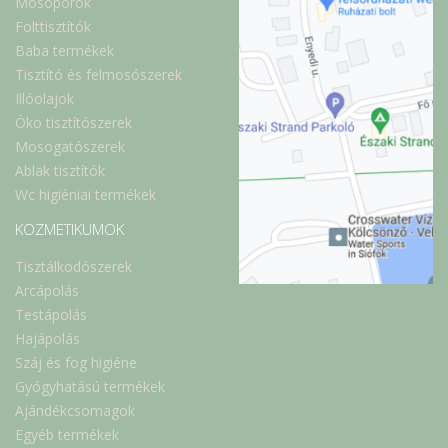
Mosóporok
Folttisztítók
Baba termékek
Tisztító és felmosószerek
Illóolajok
Öko tisztítószerek
Mosogatószerek
Ablak tisztítók
Wc higiéniai termékek
KOZMETIKUMOK
Tisztálkodószerek
Arcápolás
Testápolás
Hajápolás
Száj és fog higiéne
Gyógyhatású termékek
Ajándékcsomagok
Egyéb termékek