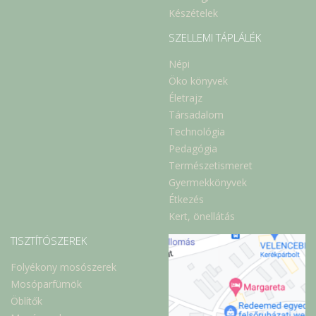
Készételek
SZELLEMI TÁPLÁLÉK
Népi
Öko könyvek
Életrajz
Társadalom
Technológia
Pedagógia
Természetismeret
Gyermekkönyvek
Étkezés
Kert, önellátás
TISZTÍTÓSZEREK
Folyékony mosószerek
Mosóparfümök
Öblítők