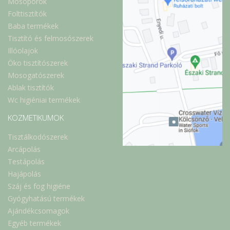
Mosóporok
Folttisztítók
Baba termékek
Tisztító és felmosószerek
Illóolajok
Öko tisztítószerek
Mosogatószerek
Ablak tisztítók
Wc higiéniai termékek
KOZMETIKUMOK
Tisztálkodószerek
Arcápolás
Testápolás
Hajápolás
Száj és fog higiéne
Gyógyhatású termékek
Ajándékcsomagok
Egyéb termékek