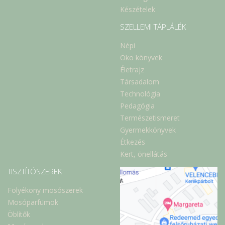
Készételek
SZELLEMI TÁPLÁLÉK
Népi
Öko könyvek
Életrajz
Társadalom
Technológia
Pedagógia
Természetismeret
Gyermekkönyvek
Étkezés
Kert, önellátás
TISZTÍTÓSZEREK
Folyékony mosószerek
Mosóparfümök
Öblítők