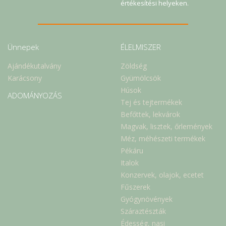
értékesítési helyeken.
Ünnepek
ÉLELMISZER
Ajándékutalvány
Zöldség
Karácsony
Gyümölcsök
Húsok
ADOMÁNYOZÁS
Tej és tejtermékek
Befőttek, lekvárok
Magvak, lisztek, őrlemények
Méz, méhészeti termékek
Pékáru
Italok
Konzervek, olajok, ecetet
Fűszerek
Gyógynövények
Száraztészták
Édesség, nasi