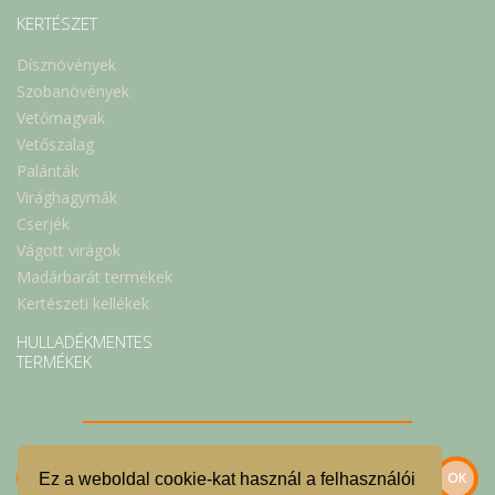
KERTÉSZET
Dísznövények
Szobanövények
Vetőmagvak
Vetőszalag
Palánták
Virághagymák
Cserjék
Vágott virágok
Madárbarát termékek
Kertészeti kellékek
HULLADÉKMENTES
TERMÉKEK
Ez a weboldal cookie-kat használ a felhasználói