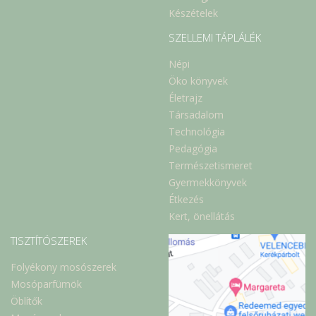
Készételek
SZELLEMI TÁPLÁLÉK
Népi
Öko könyvek
Életrajz
Társadalom
Technológia
Pedagógia
Természetismeret
Gyermekkönyvek
Étkezés
Kert, önellátás
TISZTÍTÓSZEREK
Folyékony mosószerek
Mosóparfümök
Öblítők