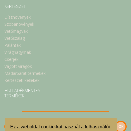
KERTÉSZET
Dísznövények
Szobanövények
Vetőmagvak
Vetőszalag
Palánták
Virághagymák
Cserjék
Vágott virágok
Madárbarát termékek
Kertészeti kellékek
HULLADÉKMENTES
TERMÉKEK
Ez a weboldal cookie-kat használ a felhasználói