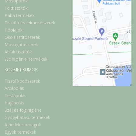
Mosóporok
Folttisztítók
Baba termékek
Tisztító és felmosószerek
Illóolajok
Öko tisztítószerek
Mosogatószerek
Ablak tisztítók
Wc higiéniai termékek
KOZMETIKUMOK
Tisztálkodószerek
Arcápolás
Testápolás
Hajápolás
Száj és fog higiéne
Gyógyhatású termékek
Ajándékcsomagok
Egyéb termékek