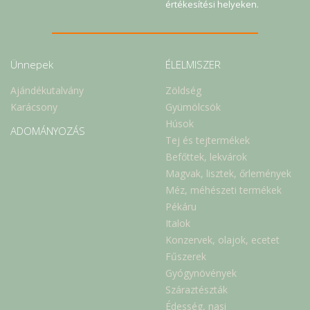
értékesítési helyeken.
Ünnepek
ÉLELMISZER
Ajándékutalvány
Zöldség
Karácsony
Gyümölcsök
Húsok
ADOMÁNYOZÁS
Tej és tejtermékek
Befőttek, lekvárok
Magvak, lisztek, őrlemények
Méz, méhészeti termékek
Pékáru
Italok
Konzervek, olajok, ecetet
Fűszerek
Gyógynövények
Száraztészták
Édesség, nasi