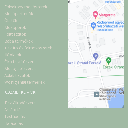
Folyékony mosószerek
Mosóparfümök
Öblítők
Mosóporok
Folttisztítók
Baba termékek
Tisztító és felmosószerek
Illóolajok
Öko tisztítószerek
Mosogatószerek
Ablak tisztítók
Wc higiéniai termékek
KOZMETIKUMOK
Tisztálkodószerek
Arcápolás
Testápolás
Hajápolás