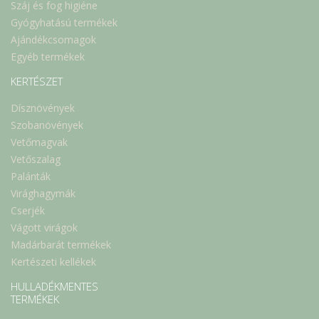
Száj és fog higiéne
Gyógyhatású termékek
Ajándékcsomagok
Egyéb termékek
KERTÉSZET
Dísznövények
Szobanövények
Vetőmagvak
Vetőszalag
Palánták
Virághagymák
Cserjék
Vágott virágok
Madárbarát termékek
Kertészeti kellékek
HULLADÉKMENTES
TERMÉKEK