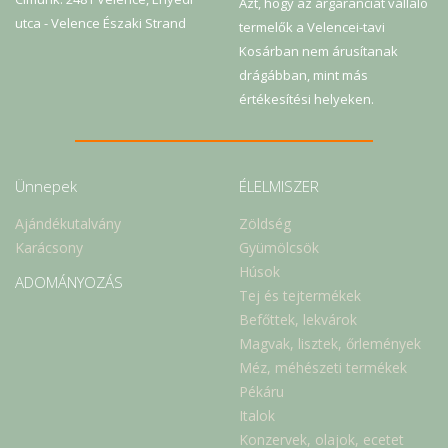
Azt, hogy az árgaranciát vállaló
utca - Velence Északi Strand
termelők a Velencei-tavi
Kosárban nem árusítanak
drágábban, mint más
értékesítési helyeken.
Ünnepek
ÉLELMISZER
Ajándékutalvány
Zöldség
Karácsony
Gyümölcsök
Húsok
ADOMÁNYOZÁS
Tej és tejtermékek
Befőttek, lekvárok
Magvak, lisztek, őrlemények
Méz, méhészeti termékek
Pékáru
Italok
Konzervek, olajok, ecetet