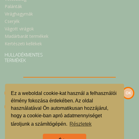
Palánták
Virághagymák
Cserjék
Vágott virágok
Madárbarát termékek
Kertészeti kellékek
HULLADÉKMENTES
TERMÉKEK
Ez a weboldal cookie-kat használ a felhasználói
élmény fokozása érdekében. Az oldal
használatával Ön automatikusan hozzájárul,
hogy a cookie-ban apró adatmennyiséget
Szeretnék feliratkozni a hírlevélre.
tároljunk a számítógépén.
Részletek
© Velencei-tavi Kosárközösség 2022.