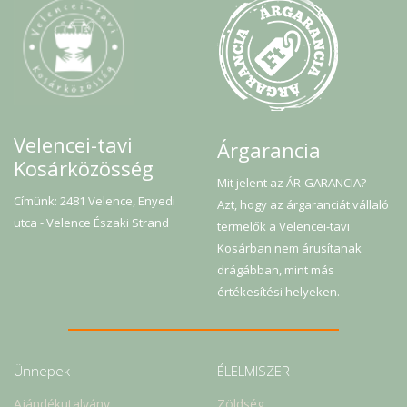
Velencei-tavi
Árgarancia
Kosárközösség
Mit jelent az ÁR-GARANCIA? –
Címünk: 2481 Velence, Enyedi
Azt, hogy az árgaranciát vállaló
utca - Velence Északi Strand
termelők a Velencei-tavi
Kosárban nem árusítanak
drágábban, mint más
értékesítési helyeken.
Ünnepek
ÉLELMISZER
Ajándékutalvány
Zöldség