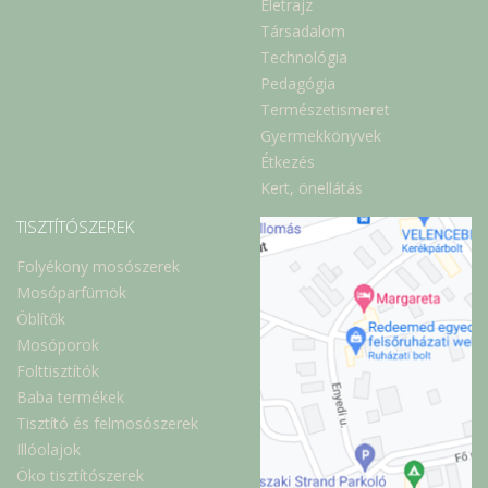
Életrajz
Társadalom
Technológia
Pedagógia
Természetismeret
Gyermekkönyvek
Étkezés
Kert, önellátás
TISZTÍTÓSZEREK
Folyékony mosószerek
Mosóparfümök
Öblítők
Mosóporok
Folttisztítók
Baba termékek
Tisztító és felmosószerek
Illóolajok
Öko tisztítószerek