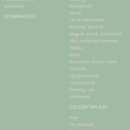
Karácsony
Gyümölcsök
Húsok
ADOMÁNYOZÁS
Tej és tejtermékek
Befőttek, lekvárok
Magvak, lisztek, őrlemények
Méz, méhészeti termékek
Pékáru
Italok
Konzervek, olajok, ecetet
Fűszerek
Gyógynövények
Száraztészták
Édesség, nasi
Készételek
SZELLEMI TÁPLÁLÉK
Népi
Öko könyvek