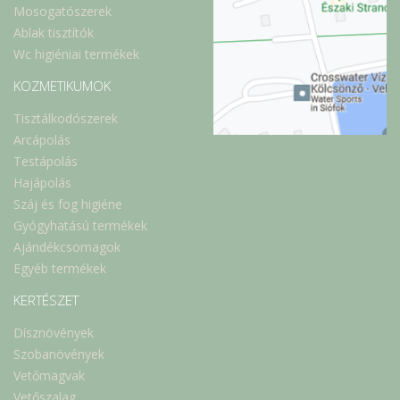
Mosogatószerek
Ablak tisztítók
Wc higiéniai termékek
KOZMETIKUMOK
Tisztálkodószerek
Arcápolás
Testápolás
Hajápolás
Száj és fog higiéne
Gyógyhatású termékek
Ajándékcsomagok
Egyéb termékek
KERTÉSZET
Dísznövények
Szobanövények
Vetőmagvak
Vetőszalag