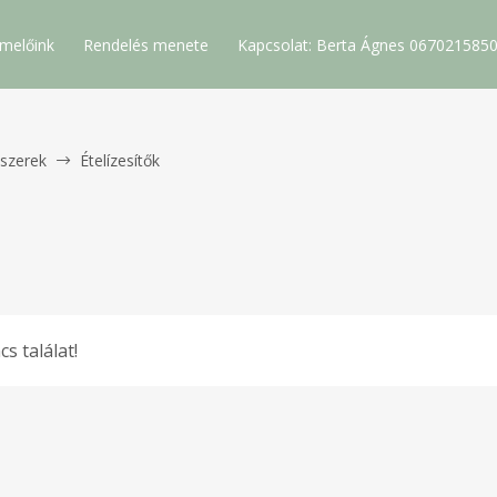
melőink
Rendelés menete
Kapcsolat: Berta Ágnes 067021585
szerek
Ételízesítők
cs találat!