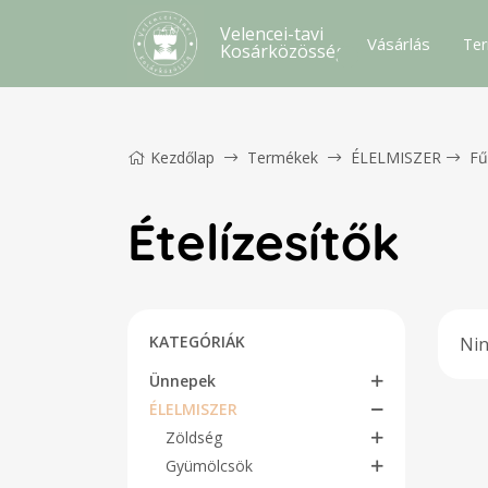
Velencei-tavi
Vásárlás
Ter
Kosárközösség
Kezdőlap
Termékek
ÉLELMISZER
Fű
Ételízesítők
KATEGÓRIÁK
Nin
Ünnepek
ÉLELMISZER
Zöldség
Gyümölcsök