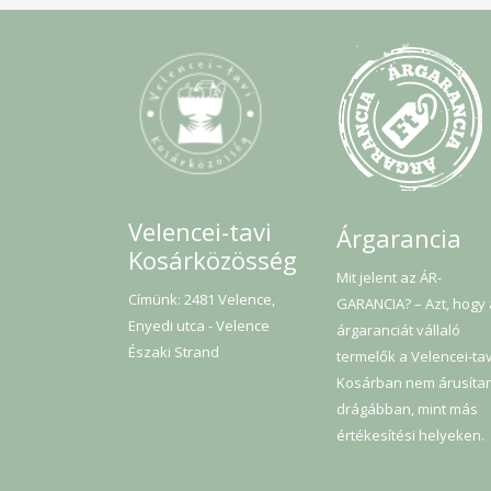
Velencei-tavi
Árgarancia
Kosárközösség
Mit jelent az ÁR-
Címünk: 2481 Velence,
GARANCIA? – Azt, hogy
Enyedi utca - Velence
árgaranciát vállaló
Északi Strand
termelők a Velencei-tav
Kosárban nem árusíta
drágábban, mint más
értékesítési helyeken.