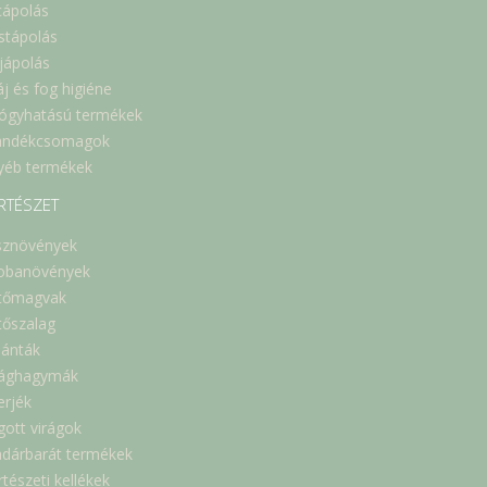
cápolás
stápolás
jápolás
áj és fog higiéne
ógyhatású termékek
ándékcsomagok
yéb termékek
RTÉSZET
sznövények
obanövények
tőmagvak
tőszalag
lánták
rághagymák
erjék
gott virágok
dárbarát termékek
tészeti kellékek