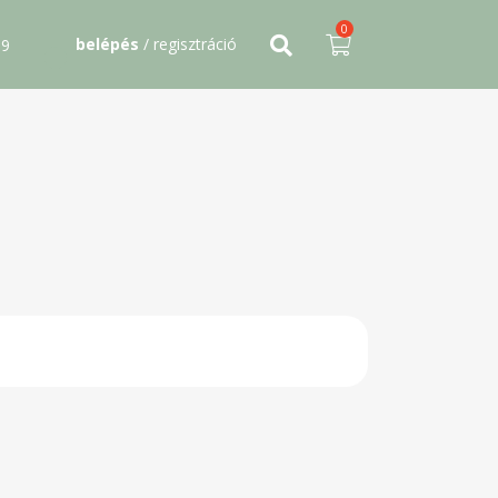
0
belépés
/ regisztráció
09