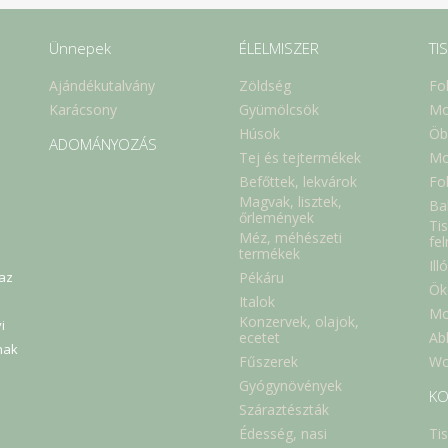
Ünnepek
ÉLELMISZER
TI
Ajándékutalvány
Zöldség
Fo
Karácsony
Gyümölcsök
Mo
Húsok
Öb
ADOMÁNYOZÁS
Tej és tejtermékek
Mo
Befőttek, lekvárok
Fol
Magvak, lisztek,
Ba
őrlemények
Tis
Méz, méhészeti
fe
termékek
Ill
Pékáru
 az
Ök
Italok
Mo
Konzervek, olajok,
i
Abl
ecetet
nak
Fűszerek
Wc
Gyógynövények
KO
Száraztészták
Édesség, nasi
Ti