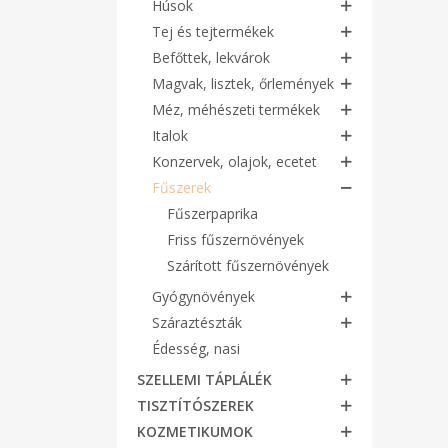
Húsok
Tej és tejtermékek
Befőttek, lekvárok
Magvak, lisztek, őrlemények
Méz, méhészeti termékek
Italok
Konzervek, olajok, ecetet
Fűszerek
Fűszerpaprika
Friss fűszernövények
Szárított fűszernövények
Gyógynövények
Száraztészták
Édesség, nasi
SZELLEMI TÁPLÁLÉK
TISZTÍTÓSZEREK
KOZMETIKUMOK