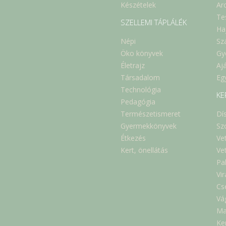
Készételek
Ar
Te
SZELLEMI TÁPLÁLÉK
Ha
Népi
Sz
Öko könyvek
Gy
Életrajz
Aj
Társadalom
Eg
Technológia
KE
Pedagógia
Természetismeret
Dí
Gyermekkönyvek
Sz
Étkezés
Ve
Kert, önellátás
Ve
Pa
Vi
Cs
Vá
Ma
Ker