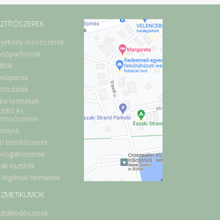
SZTÍTÓSZEREK
lyékony mosószerek
sóparfümök
lítők
sóporok
ttisztítók
ba termékek
ztító és
lmosószerek
óolajok
o tisztítószerek
sogatószerek
ak tisztítók
 higiéniai termékek
ZMETIKUMOK
sztálkodószerek