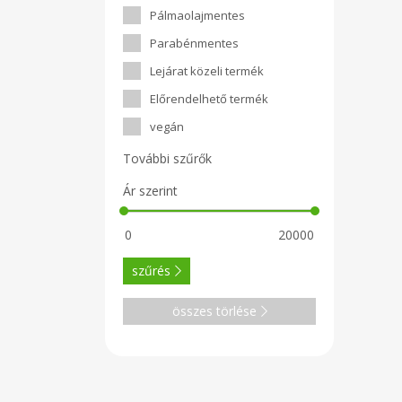
Pálmaolajmentes
Parabénmentes
Lejárat közeli termék
Előrendelhető termék
vegán
További szűrők
Ár szerint
szűrés
összes törlése