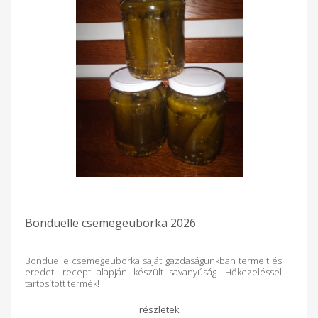
Bonduelle csemegeuborka 2026
Bonduelle csemegeuborka saját gazdaságunkban termelt és
eredeti recept alapján készült savanyúság. Hőkezeléssel
tartosított termék!