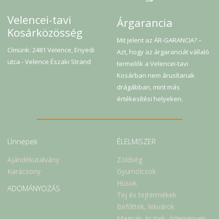
Velencei-tavi
Árgarancia
Kosárközösség
Mit jelent az ÁR-GARANCIA? –
Címünk: 2481 Velence, Enyedi
Azt, hogy az árgaranciát vállaló
utca - Velence Északi Strand
termelők a Velencei-tavi
Kosárban nem árusítanak
drágábban, mint más
értékesítési helyeken.
Ünnepek
ÉLELMISZER
Ajándékutalvány
Zöldség
Karácsony
Gyümölcsök
Húsok
ADOMÁNYOZÁS
Tej és tejtermékek
Befőttek, lekvárok
Magvak, lisztek, őrlemények