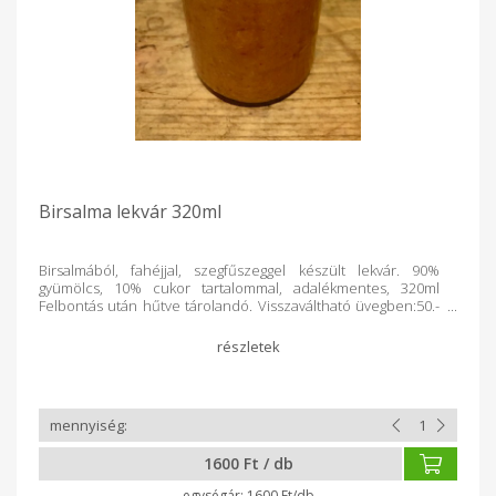
Birsalma lekvár 320ml
Birsalmából, fahéjjal, szegfűszeggel készült lekvár. 90%
gyümölcs, 10% cukor tartalommal, adalékmentes, 320ml
Felbontás után hűtve tárolandó. Visszaváltható üvegben:50.-
Ft
1600 Ft / db
1600 Ft/db