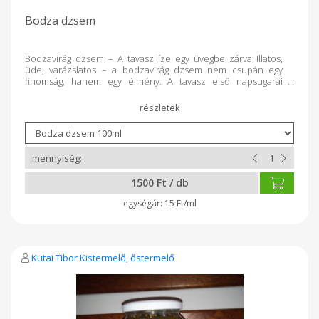
Bodza dzsem
Bodzavirág dzsem – A tavasz íze egy üvegbe zárva Illatos,
üde, varázslatos – a bodzavirág dzsem nem csupán egy
finomság, hanem egy élmény. A tavasz első napsugarai
ihlették, és minden kanálban ott rejtőzik a virágos rétek
hangulata. A frissen szedett, aprólékosan válogatott
bodzavirágokból készült dzsem lágyan édes, enyhén
citrusos, és különleges aromájával azonnal elvarázsol. Kiváló
választás: friss vajas kalácsra vagy croissantra palacsintába
vagy gofrira natúr joghurtba keverve sajtok mellé – különösen
friss kecskesajthoz torták, pohárkrémek vagy mousse-ok
különleges rétegeként Ez a dzsem nem a megszokott: ez egy
1500 Ft / db
kis üvegbe zárt tavaszi mese, amit minden ínyenc szívesen
megismer.
15 Ft/ml
Kutai Tibor Kistermelő, őstermelő