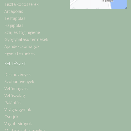
Tisztálkodószerek
Arcápolás
Testápolás
Hajápolás
Száj és fog higiéne
Gyógyhatású termékek
Ajándékcsomagok
Egyéb termékek
KERTÉSZET
Dísznövények
Szobanövények
Vetőmagvak
Vetőszalag
Palánták
Virághagymák
Cserjék
Vágott virágok
Madárbarát termékek