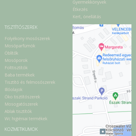
Gyermekkönyvek
Étkezés
Kert, önellátás
TISZTÍTÓSZEREK
Folyékony mosószerek
Mosóparfümök
Öblítők
Mosóporok
Folttisztítók
Baba termékek
Tisztító és felmosószerek
Illóolajok
Öko tisztítószerek
Mosogatószerek
Ablak tisztítók
Wc higiéniai termékek
KOZMETIKUMOK