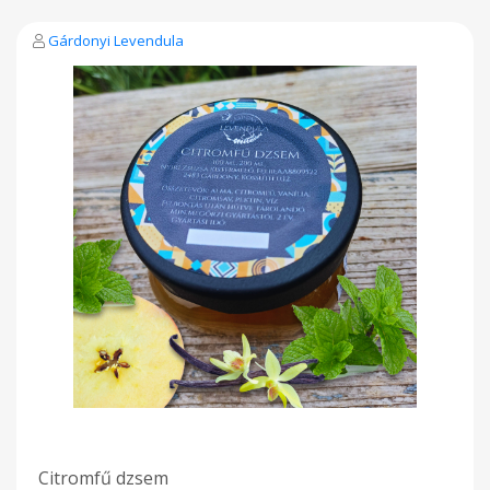
Gárdonyi Levendula
Citromfű dzsem