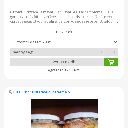
Citromfű dzsem almával, vaníliával és kardamommal Ez a
gondosan főzött kézműves dzsem a friss citromfű könnyed
citrusosságát ötvözi az alma bársonyos édességével. A valódi
vanília kifinomultságot ad ennek a különleges ízvilágnak.
Tökéletes választás reggeli pirítósra, natúr joghurthoz,
sütemények mellé vagy akár egy sajtokból álló borkóstolóhoz.
Elérhető kiszerelések – 200 ml – 100 ml – 30 ml (kóstoló vagy
ajándék kiszerelés) Minden üveg szeretettel, adalékanyagok
nélkül, kizárólag természetes alapanyagokból készült.
Fedezd fel ezt a különleges ízélményt – egy falatnyi nyár
minden évszakban.
2500 Ft / db
12.5 Ft/ml
Kutai Tibor Kistermelő, őstermelő