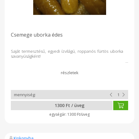
Csemege uborka édes
Saját termesztésű, egyedi ízvilágú, roppanós fürtös uborka
savanyúságként!
1300 Ft / üveg
1300 Ft/üveg
Kiskonyha