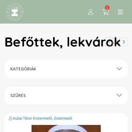
0
Befőttek, lekvárok
1
2
3
KATEGÓRIÁK
SZŰRÉS
Kutai Tibor Kistermelő, őstermelő