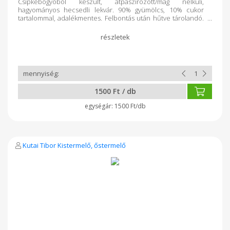
Csipkebogyóból készült, átpaszírozott/mag nélküli,
hagyományos hecsedli lekvár. 90% gyümölcs, 10% cukor
tartalommal, adalékmentes. Felbontás után hűtve tárolandó.
Visszaváltható üvegben:50.-Ft
1500 Ft / db
1500 Ft/db
Kutai Tibor Kistermelő, őstermelő