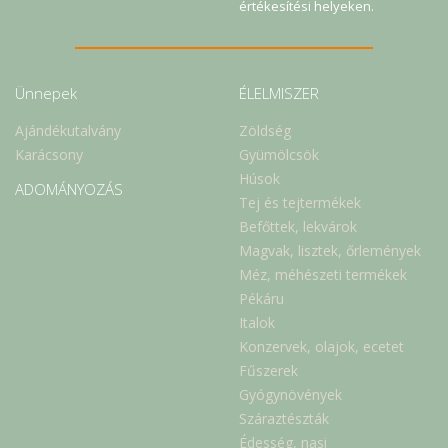
értékesítési helyeken.
Ünnepek
ÉLELMISZER
Ajándékutalvány
Zöldség
Karácsony
Gyümölcsök
Húsok
ADOMÁNYOZÁS
Tej és tejtermékek
Befőttek, lekvárok
Magvak, lisztek, őrlemények
Méz, méhészeti termékek
Pékáru
Italok
Konzervek, olajok, ecetet
Fűszerek
Gyógynövények
Száraztészták
Édesség, nasi