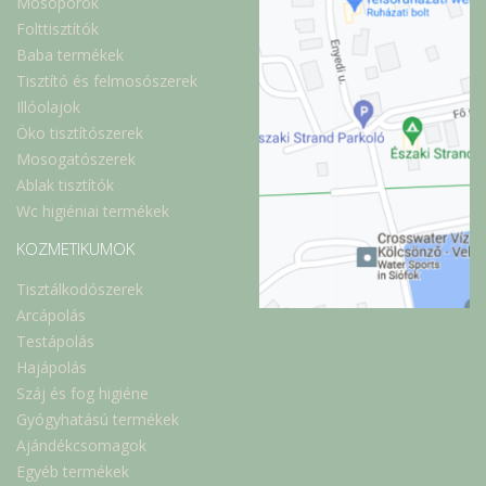
Mosóporok
Folttisztítók
Baba termékek
Tisztító és felmosószerek
Illóolajok
Öko tisztítószerek
Mosogatószerek
Ablak tisztítók
Wc higiéniai termékek
KOZMETIKUMOK
Tisztálkodószerek
Arcápolás
Testápolás
Hajápolás
Száj és fog higiéne
Gyógyhatású termékek
Ajándékcsomagok
Egyéb termékek