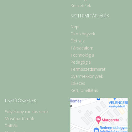
Készételek
SZELLEMI TÁPLÁLÉK
Népi
Öko könyvek
Életrajz
Társadalom
Technológia
Pedagógia
Természetismeret
Gyermekkönyvek
Étkezés
Kert, önellátás
TISZTÍTÓSZEREK
Folyékony mosószerek
Mosóparfümök
Öblítők