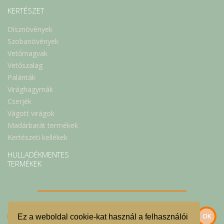
KERTÉSZET
Dísznövények
Szobanövények
Vetőmagvak
Vetőszalag
Palánták
Virághagymák
Cserjék
Vágott virágok
Madárbarát termékek
Kertészeti kellékek
HULLADÉKMENTES
TERMÉKEK
Ez a weboldal cookie-kat használ a felhasználói